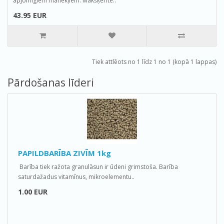
apjomīgiem mānekļiem. Makšķerīte..
43.95 EUR
Tiek attlēots no 1 līdz 1 no 1 (kopā 1 lappas)
Pārdošanas līderi
PAPILDBARĪBA ZIVĪM 1kg
Barība tiek ražota granulāsun ir ūdeni grimstoša. Barība
saturdažadus vitamīnus, mikroelementu..
1.00 EUR