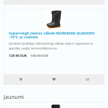
Superviegli ziemas zābaki NORDMAN QUADDRO
-70ºС ar radzem
Apraksts Apakšējā, ūdensizturīga zābaku daļa ir izgatavota no
speciāla, viegla, termoizolējoša ma..
129.90 EUR
149.90 EUR
Jaunumi