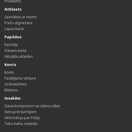
Privātums
Atblasts
Sazināties ar mums
Preču atgriešana
Lapas karte
Papildus
Ražotāji
Dāvanu karte
Aktuālās atlaides
Konts
Konts
Pasūtījumu vēsture
Grāmatzīmes
Biļetens
Iesakām
Gaisa kompresori un ūdens sūkņi
Siets pret kurmjiem
Informācija par Poliju
Tatru kalnu ceļvedis