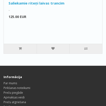
Saliekamie riteņi laivas trancim
..
125.00 EUR
Informācija
Par mums
Pirkšanas noteikumi
Preču piegāde
Apmaksas veidi
Preču atgriešana