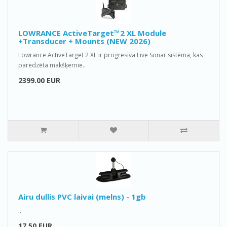
LOWRANCE ActiveTarget™2 XL Module
+Transducer + Mounts (NEW 2026)
Lowrance ActiveTarget 2 XL ir progresīva Live Sonar sistēma, kas
paredzēta makšķernie..
2399.00 EUR
Airu dullis PVC laivai (melns) - 1gb
..
17.50 EUR