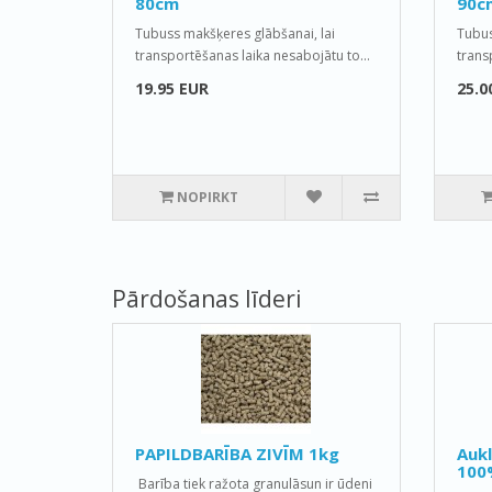
80cm
90c
Tubuss makšķeres glābšanai, lai
Tubus
transportēšanas laika nesabojātu to...
trans
19.95 EUR
25.0
NOPIRKT
Pārdošanas līderi
PAPILDBARĪBA ZIVĪM 1kg
Auk
100
Barība tiek ražota granulāsun ir ūdeni