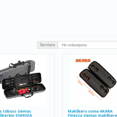
Šķirošana:
s tūbuss ziemas
Makšķeru soma AKARA
šķerēm SIWEIDA
Finezza ziemas makšķer