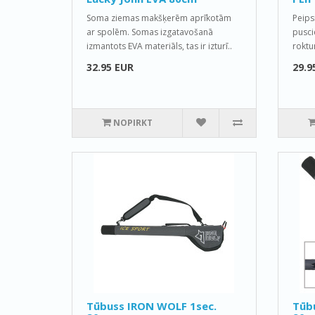
Soma ziemas makšķerēm aprīkotām
Peips
ar spolēm. Somas izgatavošanā
puscie
izmantots EVA materiāls, tas ir izturī..
roktur
32.95 EUR
29.9
NOPIRKT
Tūbuss IRON WOLF 1sec.
Tūb