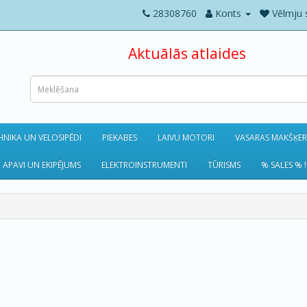
28308760
Konts
Vēlmju 
Aktuālās atlaides
NIKA UN VELOSIPĒDI
PIEKABES
LAIVU MOTORI
VASARAS MAKŠĶE
 APAVI UN EKIPĒJUMS
ELEKTROINSTRUMENTI
TŪRISMS
% SALES % !