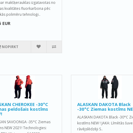
ar makšķerauklas izgatavotas no
as kvalitātes fluorkarbona pēc
kās polimēru tehnoloģi..
5 EUR
NOPIRKT
SKAN CHEROKEE -30°C
ALASKAN DAKOTA Black
as peldošais kostīms
-30°C Ziemas kostīms NE
!
ALASKAN DAKOTA Black -30°C Z
KAN SAVOONGA -35°C Ziemas
kostīms NEW ! JAKA: Līmētās šuve
ms NEW 2021! Technologies:
rāvējslēdzēji S..