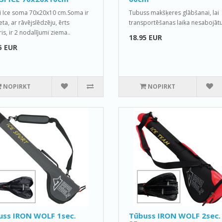
i Ice soma 70x20x10 cm.Soma ir
Tubuss makšķeres glābšanai, lai
ta, ar rāvējslēdzēju, ērts
transportēšanas laika nesabojātu 
is, ir 2 nodalījumi ziema..
18.95 EUR
5 EUR
NOPIRKT
NOPIRKT
uss IRON WOLF 1sec.
Tūbuss IRON WOLF 2sec.