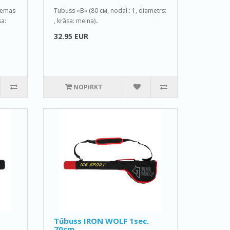
iemas
Tubuss «B» (80 см, nodal.: 1, diametrs:
a:
, krāsa: melna)..
32.95 EUR
NOPIRKT
Tūbuss IRON WOLF 1sec.
70cm