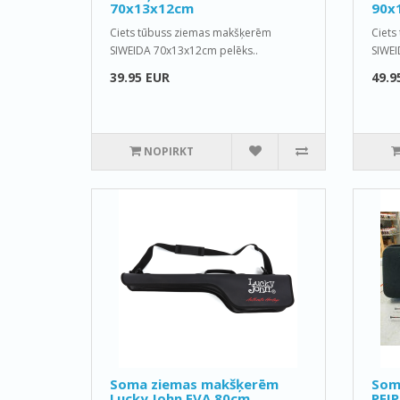
70x13x12cm
90x
Ciets tūbuss ziemas makšķerēm
Ciets
SIWEIDA 70x13x12cm pelēks..
SIWEI
39.95 EUR
49.9
NOPIRKT
Soma ziemas makšķerēm
Som
Lucky John EVA 80cm
PEIP