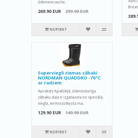
AERO-
ūdensnecaurlai..
Breat
269.90 EUR
299.90 EUR
389.
NOPIRKT
Superviegli ziemas zābaki
NORDMAN QUADDRO -70ºС
ar radzem
Apraksts Apakšējā, ūdensizturīga
zābaku daļa ir izgatavota no speciāla,
viegla, termoizolējoša ma..
129.90 EUR
149.90 EUR
NOPIRKT