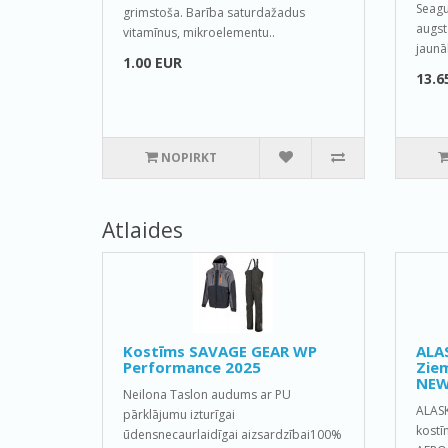
Seagu
grimstoša. Barība saturdažadus
augst
vitamīnus, mikroelementu..
jaunā
1.00 EUR
13.6
NOPIRKT
Atlaides
Kostīms SAVAGE GEAR WP
ALA
Performance 2025
Ziem
NEW
Neilona Taslon audums ar PU
ALAS
pārklājumu izturīgai
kostī
ūdensnecaurlaidīgai aizsardzībai100%