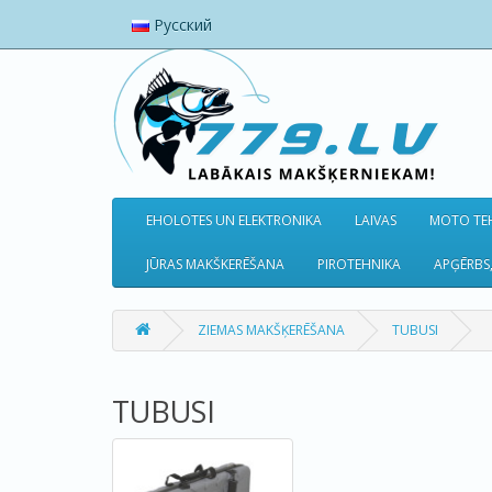
Русский
EHOLOTES UN ELEKTRONIKA
LAIVAS
MOTO TEH
JŪRAS MAKŠKERĒŠANA
PIROTEHNIKA
APĢĒRBS,
ZIEMAS MAKŠĶERĒŠANA
TUBUSI
TUBUSI