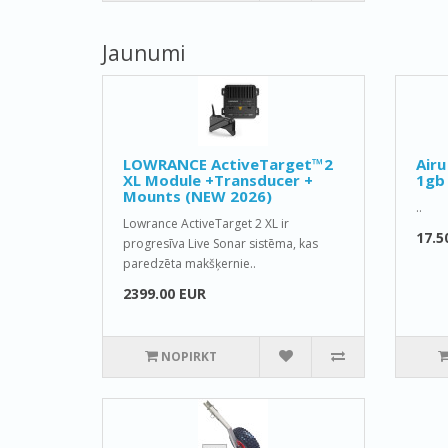
Jaunumi
LOWRANCE ActiveTarget™2
Airu
XL Module +Transducer +
1gb
Mounts (NEW 2026)
..
Lowrance ActiveTarget 2 XL ir
17.5
progresīva Live Sonar sistēma, kas
paredzēta makšķernie..
2399.00 EUR
NOPIRKT