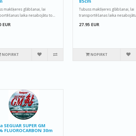
m
85cm
s makšķeres glābšanai, lai
Tubuss makšķeres glābšanai, lai
portēšanas laika nesabojātu to...
transportēšanas laika nesabojātu 
0 EUR
27.95 EUR
NOPIRKT
NOPIRKT
la SEGUAR SUPER GM
% FLUOROCARBON 30m