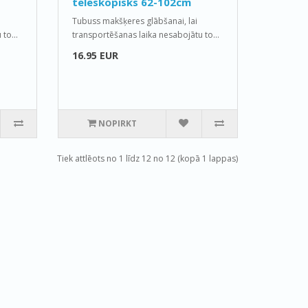
teleskopisks 62-102cm
Tubuss makšķeres glābšanai, lai
to...
transportēšanas laika nesabojātu to...
16.95 EUR
NOPIRKT
Tiek attlēots no 1 līdz 12 no 12 (kopā 1 lappas)