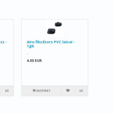
s) -
Airu fiksātors PVC laivai -
1gb
..
4.00 EUR
NOPIRKT