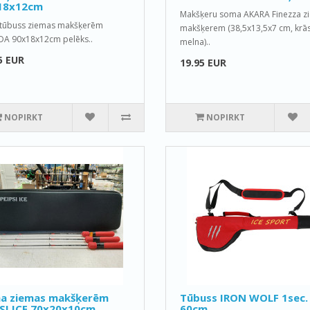
18x12cm
Makšķeru soma AKARA Finezza z
 tūbuss ziemas makšķerēm
makšķerem (38,5x13,5x7 cm, krās
DA 90x18x12cm pelēks..
melna)..
5 EUR
19.95 EUR
NOPIRKT
NOPIRKT
a ziemas makšķerēm
Tūbuss IRON WOLF 1sec.
SI ICE 70x20x10cm
60cm