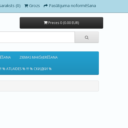
saraksts (0)
Grozs
Pasūtijuma noformēšana
Preces 0 (0.00 EUR)
RĒŠANA
ZIEMAS MAKŠĶERĒŠANA
!! % ATLAIDES % !!! % СКИДКИ %