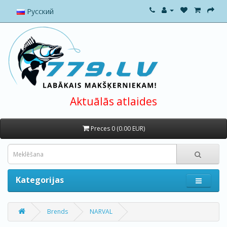
Русский
Aktuālās atlaides
Preces 0 (0.00 EUR)
Kategorijas
Brends
NARVAL