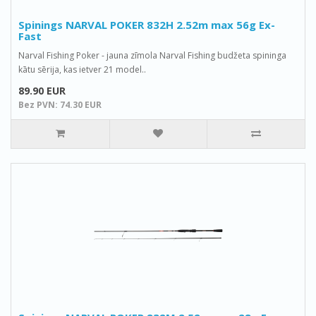
Spinings NARVAL POKER 832H 2.52m max 56g Ex-
Fast
Narval Fishing Poker - jauna zīmola Narval Fishing budžeta spininga
kātu sērija, kas ietver 21 model..
89.90 EUR
Bez PVN: 74.30 EUR