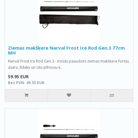
Ziemas makšķere Narval Frost Ice Rod Gen.3 77cm
MH
Narval Frost Ice Rod Gen.3 - trešās paaudzes ziemas makšķere foreļu,
asaru, līdaku un citu plēsoņu ķ..
59.95 EUR
Bez PVN: 49.55 EUR