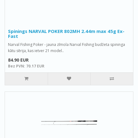
Spinings NARVAL POKER 802MH 2.44m max 45g Ex-
Fast
Narval Fishing Poker - jauna zīmola Narval Fishing budžeta spininga
kātu sērija, kas ietver 21 model..
84.90 EUR
Bez PVN: 70.17 EUR