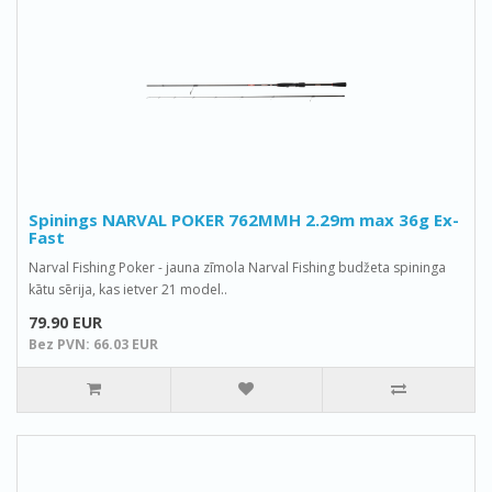
Spinings NARVAL POKER 762MMH 2.29m max 36g Ex-
Fast
Narval Fishing Poker - jauna zīmola Narval Fishing budžeta spininga
kātu sērija, kas ietver 21 model..
79.90 EUR
Bez PVN: 66.03 EUR