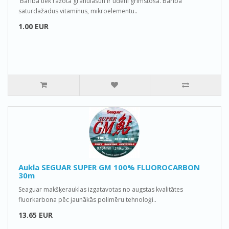
Barība tiek ražota granulāsun ir ūdeni grimstoša. Barība
saturdažadus vitamīnus, mikroelementu..
1.00 EUR
Aukla SEGUAR SUPER GM 100% FLUOROCARBON
30m
Seaguar makšķerauklas izgatavotas no augstas kvalitātes
fluorkarbona pēc jaunākās polimēru tehnoloģi..
13.65 EUR