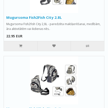
Mugursoma Fish2Fish City 2.8L
Mugursoma Fish2fish City 2,8L - paredzēta makšķerēšanai, medībām,
āra aktivitātēm vai ikdienas nēs..
22.95 EUR