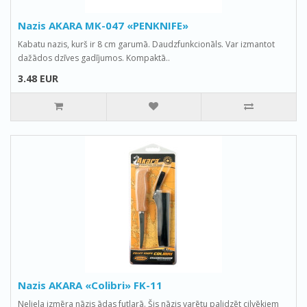
Nazis AKARA MK-047 «PENKNIFE»
Kabatu nazis, kurš ir 8 cm garumā. Daudzfunkcionāls. Var izmantot
dažādos dzīves gadījumos. Kompaktā..
3.48 EUR
Nazis AKARA «Colibri» FK-11
Neliela izmēra nāzis ādas futlarā. Šis nāzis varētu palidzēt cilvēkiem