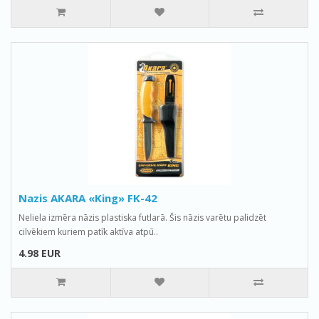
Nazis AKARA «King» FK-42
Neliela izmēra nāzis plastiska futlarā. Šis nāzis varētu palidzēt
cilvēkiem kuriem patīk aktīva atpū..
4.98 EUR