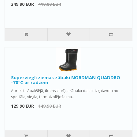
349.90 EUR
410.00 EUR
Superviegli ziemas zābaki NORDMAN QUADDRO
-70ºС ar radzem
Apraksts Apakšējā, ūdensizturīga zābaku daļa ir izgatavota no
speciāla, viegla, termoizolējoša ma..
129.90 EUR
149.90 EUR