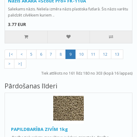
Nazis AKARA «Scout Pro» FK-110A
Saliekams nāzis. Neliela izmēra nāzis plastiska futlarā. Šis nāzis varētu
palidzēt cilvēkiem kuriem ..
3.77 EUR
|<
<
5
6
7
8
9
10
11
12
13
>
>|
Tiek attlēots no 161 līdz 180 no 303 (kopā 16 lappas)
Pārdošanas līderi
PAPILDBARĪBA ZIVĪM 1kg