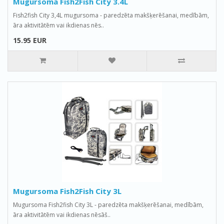
Mugursoma Fish2Fish City 3.4L
Fish2fish City 3,4L mugursoma - paredzēta makšķerēšanai, medībām,
āra aktivitātēm vai ikdienas nēs..
15.95 EUR
Mugursoma Fish2Fish City 3L
Mugursoma Fish2fish City 3L - paredzēta makšķerēšanai, medībām,
āra aktivitātēm vai ikdienas nēsāš..