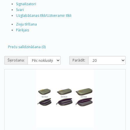
Signalizatori
Svari
Uzglabāšanas tīkli/Uztveramir tīkli
Zivju tīrīšana
Pārējais
Preču salīdzināšana (0)
Šķirošana:
Parādīt: