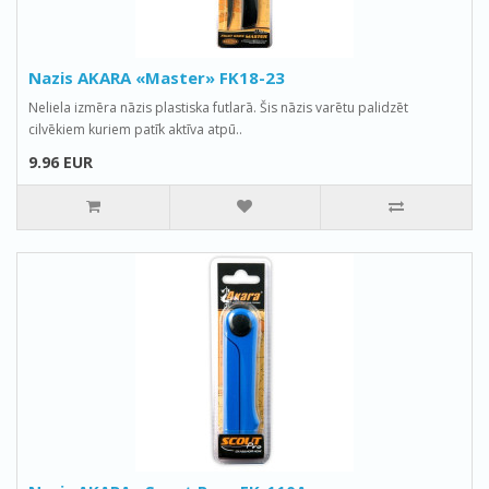
Nazis AKARA «Master» FK18-23
Neliela izmēra nāzis plastiska futlarā. Šis nāzis varētu palidzēt
cilvēkiem kuriem patīk aktīva atpū..
9.96 EUR