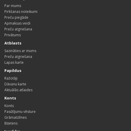
Par mums
Pirkšanas noteikumi
Preču piegāde
Apmaksas veidi
Preču atgriešana
Privātums
Atblasts
Sazināties ar mums
Preču atgriešana
Lapas karte
Papildus
Ražotāji
Dāvanu karte
Aktuālās atlaides
Konts
Konts
Pasūtījumu vēsture
Grāmatzīmes
Biļetens