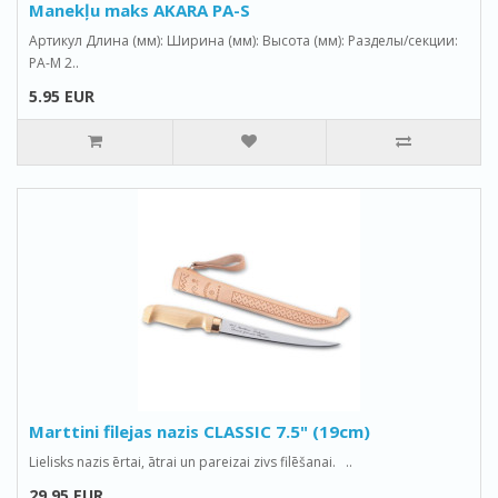
Manekļu maks AKARA PA-S
Артикул Длина (мм): Ширина (мм): Высота (мм): Разделы/секции:
PA-M 2..
5.95 EUR
Marttini filejas nazis CLASSIC 7.5" (19cm)
Lielisks nazis ērtai, ātrai un pareizai zivs filēšanai. ..
29.95 EUR