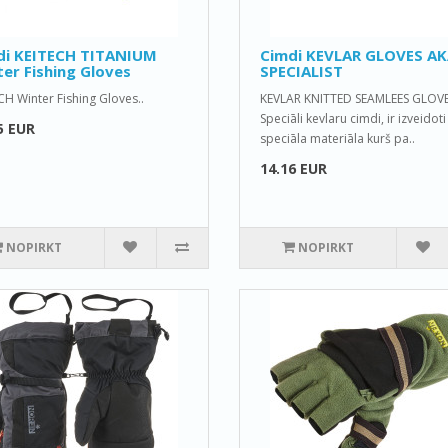
di KEITECH TITANIUM
Cimdi KEVLAR GLOVES A
er Fishing Gloves
SPECIALIST
CH Winter Fishing Gloves..
KEVLAR KNITTED SEAMLEES GLOV
Speciāli kevlaru cimdi, ir izveidot
5 EUR
speciāla materiāla kurš pa..
14.16 EUR
NOPIRKT
NOPIRKT