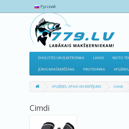
Русский
EHOLOTES UN ELEKTRONIKA
LAIVAS
MOTO TEH
JŪRAS MAKŠKERĒŠANA
PIROTEHNIKA
APĢĒRBS,
APĢĒRBS, APAVI UN EKIPĒJUMS
Cimdi
Cimdi