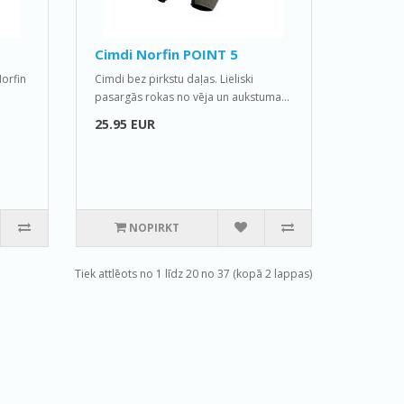
Cimdi Norfin POINT 5
Norfin
Cimdi bez pirkstu daļas. Lieliski
pasargās rokas no vēja un aukstuma...
25.95 EUR
NOPIRKT
Tiek attlēots no 1 līdz 20 no 37 (kopā 2 lappas)