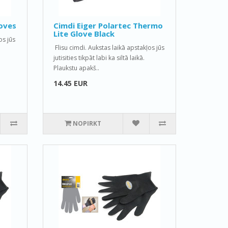
oves
Cimdi Eiger Polartec Thermo
Lite Glove Black
os jūs
Flisu cimdi. Aukstas laikā apstakļos jūs
jutisities tikpāt labi ka siltā laikā.
Plaukstu apakš..
14.45 EUR
NOPIRKT