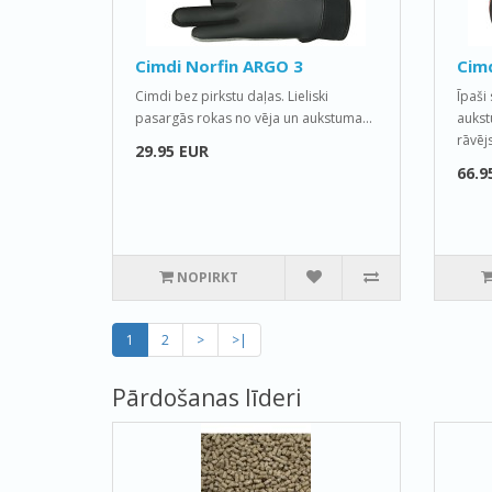
Cimdi Norfin ARGO 3
Cimd
Cimdi bez pirkstu daļas. Lieliski
Īpaši 
pasargās rokas no vēja un aukstuma...
aukst
rāvējs
29.95 EUR
66.9
NOPIRKT
1
2
>
>|
Pārdošanas līderi