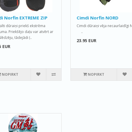
i Norfin EXTREME ZIP
Cimdi Norfin NORD
silti dūraiņi priekš ekstrēma
Cimdi dūraiņi vēja necaurlaidīgi 
uma. Priekšējo daļu var atvērt ar
..
lēdzēju, tādejādi ļ..
23.95 EUR
5 EUR
NOPIRKT
NOPIRKT