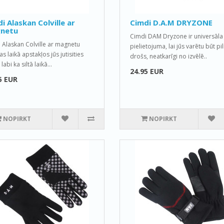
i Alaskan Colville ar
Cimdi D.A.M DRYZONE
netu
Cimdi DAM Dryzone ir universāla
 Alaskan Colville ar magnetu
pielietojuma, lai jūs varētu būt pil
s laikā apstakļos jūs jutisities
drošs, neatkarīgi no izvēlē..
 labi ka siltā laikā...
24.95 EUR
5 EUR
NOPIRKT
NOPIRKT