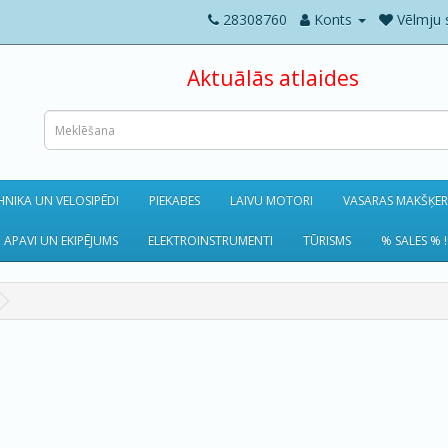
28308760
Konts
Vēlmju 
Aktuālās atlaides
NIKA UN VELOSIPĒDI
PIEKABES
LAIVU MOTORI
VASARAS MAKŠĶE
 APAVI UN EKIPĒJUMS
ELEKTROINSTRUMENTI
TŪRISMS
% SALES % !