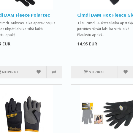
i DAM Fleece Polartec
Cimdi DAM Hot Fleece Gl
 cimdi. Aukstas laikā apstakļos jūs
Flisu cimdi. Aukstas laikā apstakļ
ties tikpāt labi ka siltā laikā.
jutisities tikpāt labi ka siltā laikā.
stu apakš..
Plaukstu apakš..
5 EUR
14.95 EUR
NOPIRKT
NOPIRKT