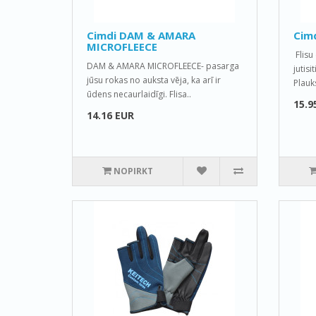
Cimdi DAM & AMARA
Cimd
MICROFLEECE
Flisu
DAM & AMARA MICROFLEECE- pasarga
jutisi
jūsu rokas no auksta vēja, ka arī ir
Plauk
ūdens necaurlaidīgi. Flisa..
15.9
14.16 EUR
NOPIRKT