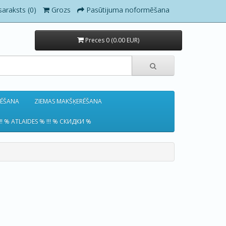
saraksts (0)
Grozs
Pasūtijuma noformēšana
Preces 0 (0.00 EUR)
RĒŠANA
ZIEMAS MAKŠĶERĒŠANA
!! % ATLAIDES % !!! % СКИДКИ %