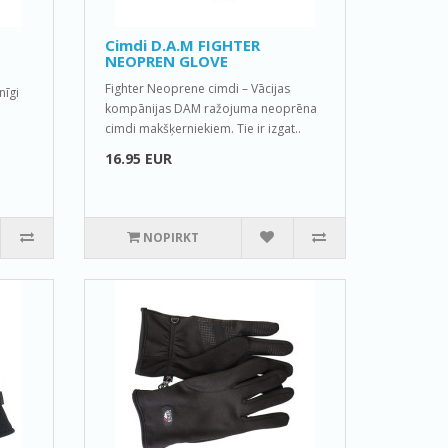
Cimdi D.A.M FIGHTER
NEOPREN GLOVE
Fighter Neoprene cimdi – Vācijas
nīgi
kompānijas DAM ražojuma neoprēna
cimdi makšķerniekiem. Tie ir izgat..
16.95 EUR
NOPIRKT