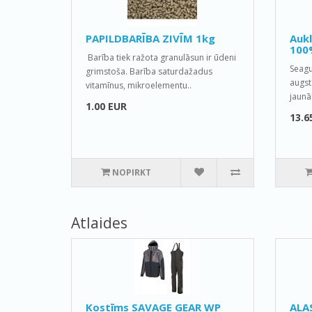
PAPILDBARĪBA ZIVĪM 1kg
Auk
100
Barība tiek ražota granulāsun ir ūdeni
Seagu
grimstoša. Barība saturdažadus
augst
vitamīnus, mikroelementu..
jaunā
1.00 EUR
13.6
NOPIRKT
Atlaides
Kostīms SAVAGE GEAR WP
ALA