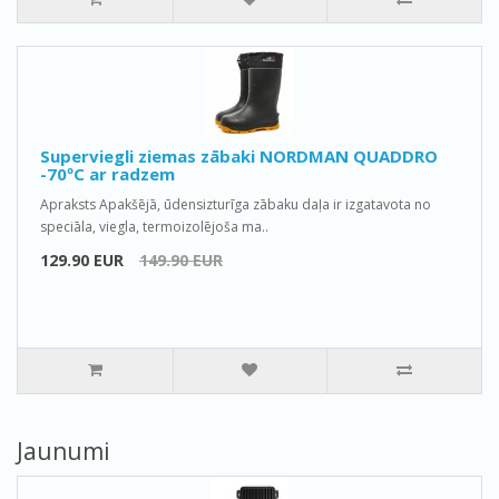
Superviegli ziemas zābaki NORDMAN QUADDRO
-70ºС ar radzem
Apraksts Apakšējā, ūdensizturīga zābaku daļa ir izgatavota no
speciāla, viegla, termoizolējoša ma..
129.90 EUR
149.90 EUR
Jaunumi