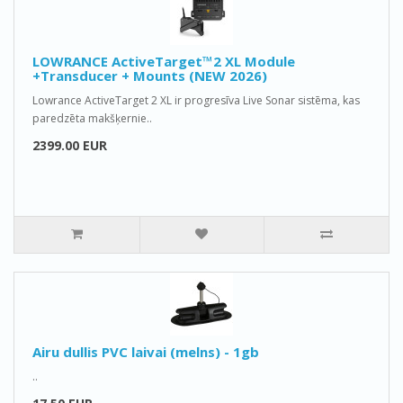
LOWRANCE ActiveTarget™2 XL Module
+Transducer + Mounts (NEW 2026)
Lowrance ActiveTarget 2 XL ir progresīva Live Sonar sistēma, kas
paredzēta makšķernie..
2399.00 EUR
Airu dullis PVC laivai (melns) - 1gb
..