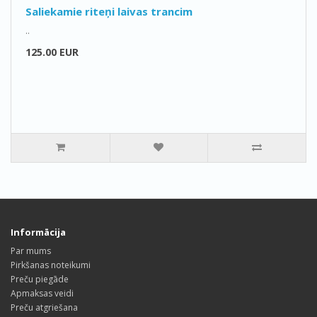
Saliekamie riteņi laivas trancim
..
125.00 EUR
Informācija
Par mums
Pirkšanas noteikumi
Preču piegāde
Apmaksas veidi
Preču atgriešana