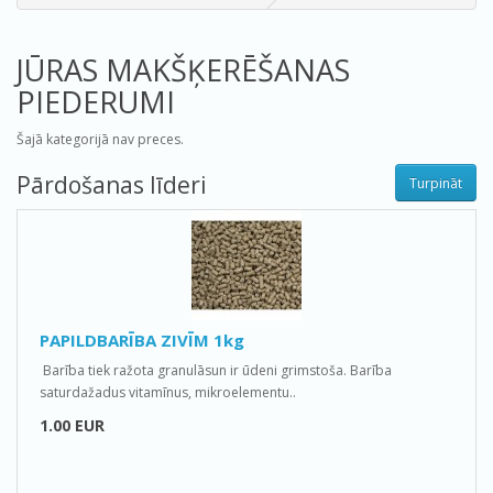
JŪRAS MAKŠĶERĒŠANAS
PIEDERUMI
Šajā kategorijā nav preces.
Pārdošanas līderi
Turpināt
PAPILDBARĪBA ZIVĪM 1kg
Barība tiek ražota granulāsun ir ūdeni grimstoša. Barība
saturdažadus vitamīnus, mikroelementu..
1.00 EUR