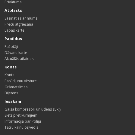
Privātums
Atblasts
Sazināties ar mums
Preču atgriešana
Lapas karte
Papildus
Ražotāji
Dāvanu karte
Aktuālās atlaides
Konts
Konts
Pasūtījumu vēsture
Grāmatzīmes
Biļetens
Iesakām
Gaisa kompresori un ūdens sūkņi
Siets pret kurmjiem
Informācija par Poliju
Tatru kalnu ceļvedis