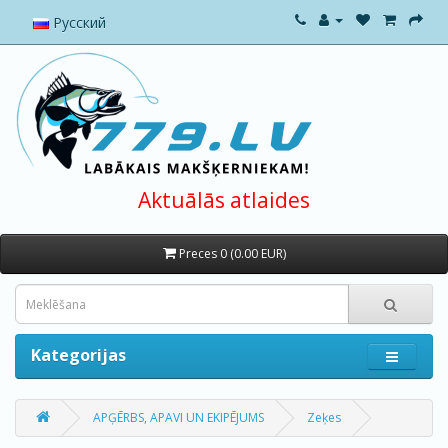
Русский
Aktuālās atlaides
Preces 0 (0.00 EUR)
Kategorijas
APĢĒRBS, APAVI UN EKIPĒJUMS
Zeķes