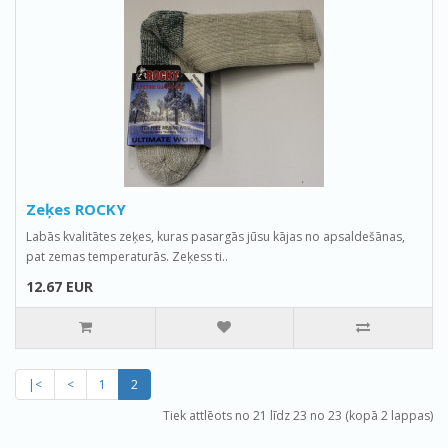
Zeķes ROCKY
Labās kvalitātes zeķes, kuras pasargās jūsu kājas no apsaldešānas,
pat zemas temperaturās. Zeķess ti..
12.67 EUR
|<
<
1
2
Tiek attlēots no 21 līdz 23 no 23 (kopā 2 lappas)