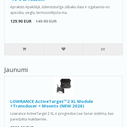
Apraksts Apakšējā, ūdensizturīga zābaku daļa ir izgatavota no
speciāla, viegla, termoizolējoša ma..
129.90 EUR
149.90 EUR
Jaunumi
LOWRANCE ActiveTarget™2 XL Module
+Transducer + Mounts (NEW 2026)
Lowrance ActiveTarget 2 XL ir progresīva Live Sonar sistēma, kas
paredzēta makšķernie..