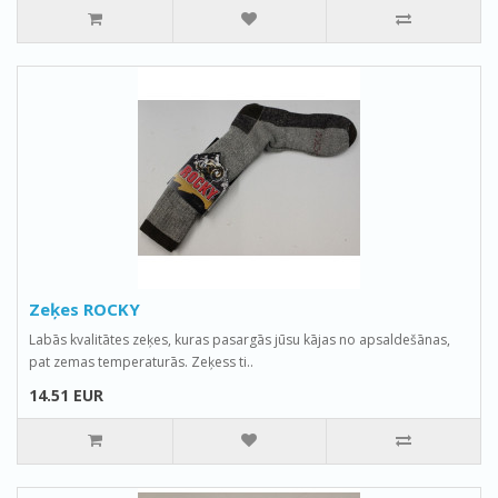
Zeķes ROCKY
Labās kvalitātes zeķes, kuras pasargās jūsu kājas no apsaldešānas,
pat zemas temperaturās. Zeķess ti..
14.51 EUR