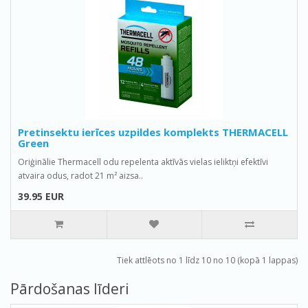
Pretinsektu ierīces uzpildes komplekts THERMACELL
Green
Oriģinālie Thermacell odu repelenta aktīvās vielas ieliktņi efektīvi
atvaira odus, radot 21 m² aizsa..
39.95 EUR
Tiek attlēots no 1 līdz 10 no 10 (kopā 1 lappas)
Pārdošanas līderi