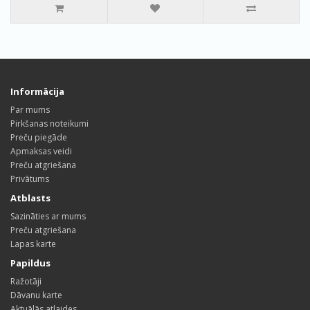
Informācija
Par mums
Pirkšanas noteikumi
Preču piegāde
Apmaksas veidi
Preču atgriešana
Privātums
Atblasts
Sazināties ar mums
Preču atgriešana
Lapas karte
Papildus
Ražotāji
Dāvanu karte
Aktuālās atlaides