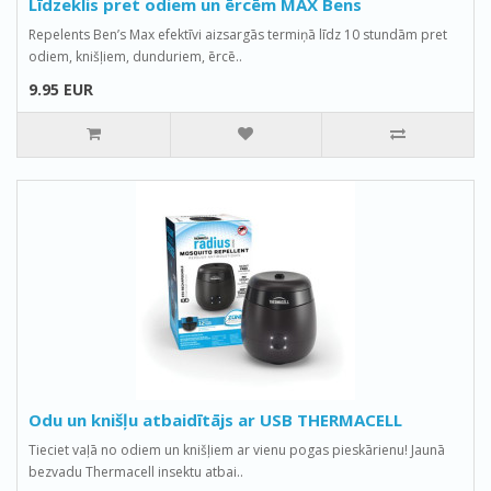
Līdzeklis pret odiem un ērcēm MAX Bens
Repelents Ben’s Max efektīvi aizsargās termiņā līdz 10 stundām pret
odiem, knišļiem, dunduriem, ērcē..
9.95 EUR
Odu un knišļu atbaidītājs ar USB THERMACELL
Tieciet vaļā no odiem un knišļiem ar vienu pogas pieskārienu! Jaunā
bezvadu Thermacell insektu atbai..