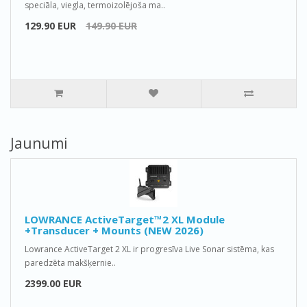
speciāla, viegla, termoizolējoša ma..
129.90 EUR
149.90 EUR
Jaunumi
LOWRANCE ActiveTarget™2 XL Module
+Transducer + Mounts (NEW 2026)
Lowrance ActiveTarget 2 XL ir progresīva Live Sonar sistēma, kas
paredzēta makšķernie..
2399.00 EUR