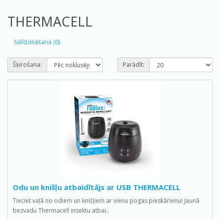
THERMACELL
Salīdzināšana (0)
Šķirošana:
Parādīt:
Odu un knišļu atbaidītājs ar USB THERMACELL
Tieciet vaļā no odiem un knišļiem ar vienu pogas pieskārienu! Jaunā
bezvadu Thermacell insektu atbai..