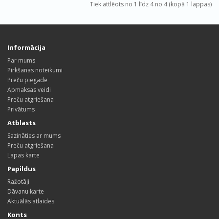
Tiek attlēots no 1 līdz 4 no 4 (kopā 1 lappas)
Informācija
Par mums
Pirkšanas noteikumi
Preču piegāde
Apmaksas veidi
Preču atgriešana
Privātums
Atblasts
Sazināties ar mums
Preču atgriešana
Lapas karte
Papildus
Ražotāji
Dāvanu karte
Aktuālās atlaides
Konts