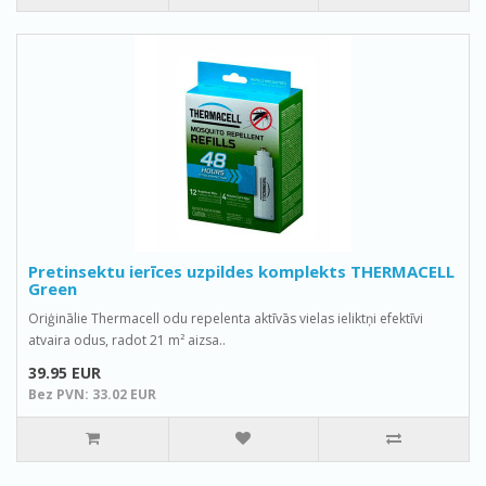
Pretinsektu ierīces uzpildes komplekts THERMACELL
Green
Oriģinālie Thermacell odu repelenta aktīvās vielas ieliktņi efektīvi
atvaira odus, radot 21 m² aizsa..
39.95 EUR
Bez PVN: 33.02 EUR