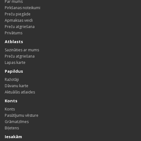
Par mums
Pirkšanas noteikumi
Preču piegāde
Apmaksas veidi
Preču atgriešana
Privātums
Atblasts
Sazināties ar mums
Preču atgriešana
Lapas karte
Papildus
Ražotāji
Dāvanu karte
Aktuālās atlaides
Konts
Konts
Pasūtījumu vēsture
Grāmatzīmes
Biļetens
Iesakām