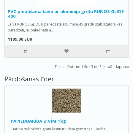
PVC piepūšamā laiva ar alumīnija grīdu RUNOS GLIDE
400
Laiva RUNOS GLIDE ir paredzēta ātrumam.45 grādu stabilizatori, kas
paredzēti, lai palielinātu ā..
1199.00 EUR
Tiek attlēots no 1 līdz 3 no 3 (kopā 1 lappas)
Pārdošanas līderi
PAPILDBARĪBA ZIVĪM 1kg
Barība tiek ražota granulāsun ir ūdeni grimstoša. Barība