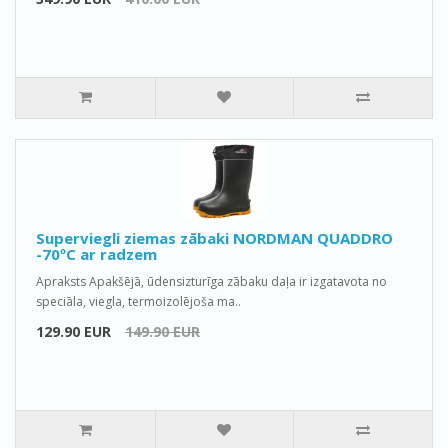
Superviegli ziemas zābaki NORDMAN QUADDRO
-70ºС ar radzem
Apraksts Apakšējā, ūdensizturīga zābaku daļa ir izgatavota no
speciāla, viegla, termoizolējoša ma..
129.90 EUR
149.90 EUR