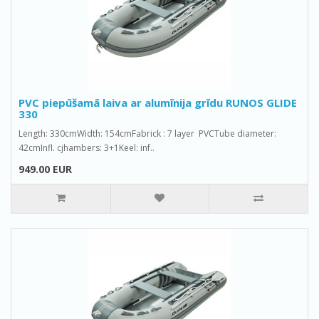
PVC piepūšamā laiva ar alumīnija grīdu RUNOS GLIDE
330
Length: 330cmWidth: 154cmFabrick : 7 layer PVCTube diameter:
42cmInfl. cjhambers: 3+1Keel: inf..
949.00 EUR