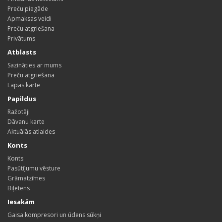
Preču piegāde
Apmaksas veidi
Preču atgriešana
Privātums
Atblasts
Sazināties ar mums
Preču atgriešana
Lapas karte
Papildus
Ražotāji
Dāvanu karte
Aktuālās atlaides
Konts
Konts
Pasūtījumu vēsture
Grāmatzīmes
Biļetens
Iesakām
Gaisa kompresori un ūdens sūkņi