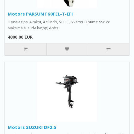
Motors PARSUN F60FEL-T-EFI
Dzinēja tips: 4-taktu, 4 cilindri, SOHC, 8 vārsti Tilpums: 996 cc
Maksimālā jauda kw(hp) &nbs..
4800.00 EUR
Motors SUZUKI DF2.5