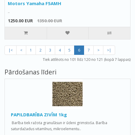
Motors Yamaha F5AMH
..
1250.00 EUR
1350.00 EUR
|<
<
1
2
3
4
5
6
7
>
>|
Tiek attlēots no 101 līdz 120 no 121 (kopā 7 lappas)
Pārdošanas līderi
PAPILDBARĪBA ZIVĪM 1kg
Barība tiek ražota granulāsun ir ūdeni grimstoša. Barība
saturdažadus vitamīnus, mikroelementu..