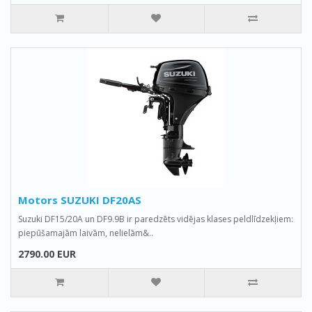
Motors SUZUKI DF20AS
Suzuki DF15/20A un DF9.9B ir paredzēts vidējas klases peldlīdzekļiem:
piepūšamajām laivām, nelielām&..
2790.00 EUR