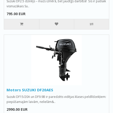
Suzuki DF2.5 dzinējs – mazs izmērā, bet jaudīgs darbībā! Šis ir pašlaik
vismazākais Su..
795.00 EUR
Motors SUZUKI DF20AES
Suzuki DF15/20A un DF9.9B ir paredzēts vidējas klases peldlīdzekļiem:
piepūšamajām laivām, nelielām&..
2990.00 EUR