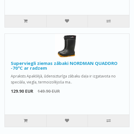
Superviegli ziemas zābaki NORDMAN QUADDRO
-70ºС ar radzem
Apraksts Apakšējā, ūdensizturīga zābaku daļa ir izgatavota no
speciāla, viegla, termoizolējoša ma..
129.90 EUR
149.90 EUR