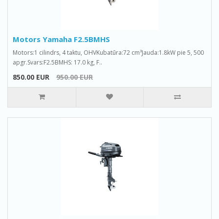
Motors Yamaha F2.5BMHS
Motors:1 cilindrs, 4 taktu, OHVKubatūra:72 cm³Jauda:1.8kW pie 5, 500
apgr.Svars:F2.5BMHS: 17.0 kg, F..
850.00 EUR
950.00 EUR