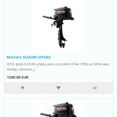
Motors SUZUKI DF5AS
2016. gadā SUZUKI uzsāka jauno, portatīvo DF4A, DF5A un DF6A laivu
dzinēju ražošanu, j..
1300.00 EUR