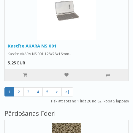
Kastīte AKARA NS 001
Kastīte AKARA NS 001 128x78x16mm..
5.25 EUR
1
2
3
4
5
>
>|
Tiek attlēots no 1 līdz 20 no 82 (kopā 5 lappas)
Pārdošanas līderi