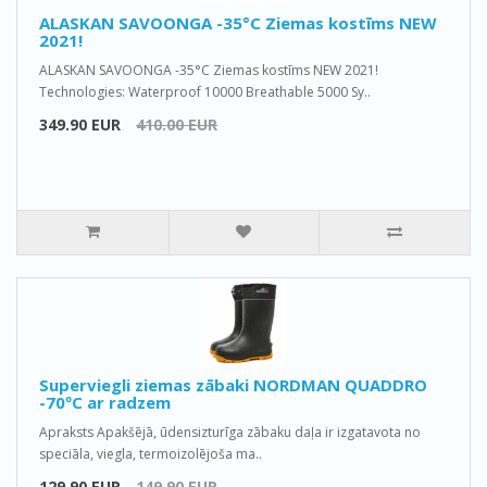
ALASKAN SAVOONGA -35°C Ziemas kostīms NEW
2021!
ALASKAN SAVOONGA -35°C Ziemas kostīms NEW 2021!
Technologies: Waterproof 10000 Breathable 5000 Sy..
349.90 EUR
410.00 EUR
Superviegli ziemas zābaki NORDMAN QUADDRO
-70ºС ar radzem
Apraksts Apakšējā, ūdensizturīga zābaku daļa ir izgatavota no
speciāla, viegla, termoizolējoša ma..
129.90 EUR
149.90 EUR