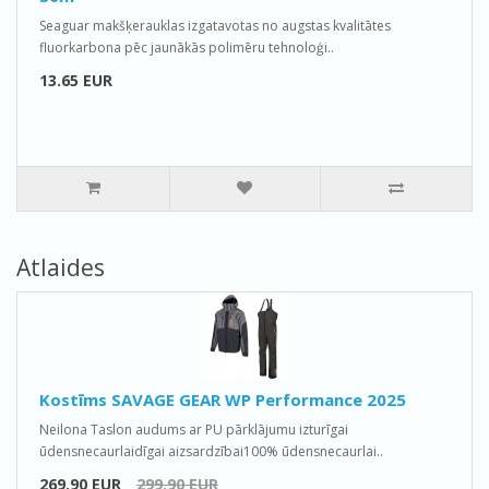
Seaguar makšķerauklas izgatavotas no augstas kvalitātes
fluorkarbona pēc jaunākās polimēru tehnoloģi..
13.65 EUR
Atlaides
Kostīms SAVAGE GEAR WP Performance 2025
Neilona Taslon audums ar PU pārklājumu izturīgai
ūdensnecaurlaidīgai aizsardzībai100% ūdensnecaurlai..
269.90 EUR
299.90 EUR