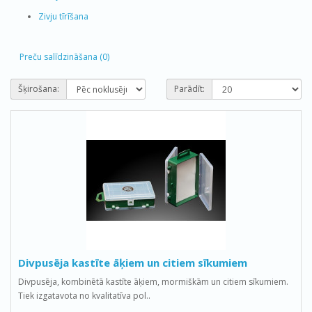
Zivju tīrīšana
Preču salīdzināšana (0)
Šķirošana:
Parādīt:
Divpusēja kastīte āķiem un citiem sīkumiem
Divpusēja, kombinētā kastīte āķiem, mormiškām un citiem sīkumiem.
Tiek izgatavota no kvalitatīva pol..