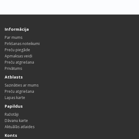
Informācija
Par mums
Pirkšanas noteikumi
Preču piegāde
Apmaksas veidi
Preču atgriešana
Privātums
Atblasts
Sazināties ar mums
Preču atgriešana
Lapas karte
Papildus
Ražotāji
Dāvanu karte
Aktuālās atlaides
Konts