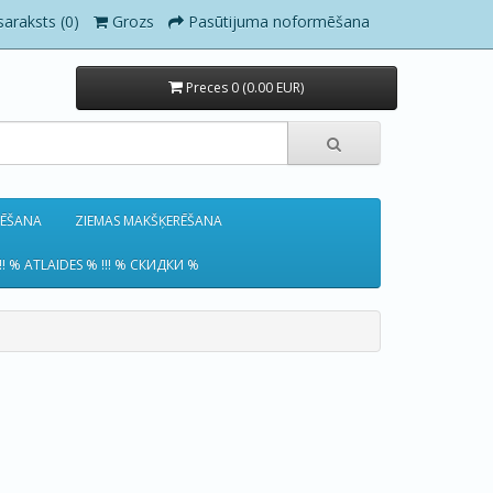
saraksts (0)
Grozs
Pasūtijuma noformēšana
Preces 0 (0.00 EUR)
RĒŠANA
ZIEMAS MAKŠĶERĒŠANA
!! % ATLAIDES % !!! % СКИДКИ %