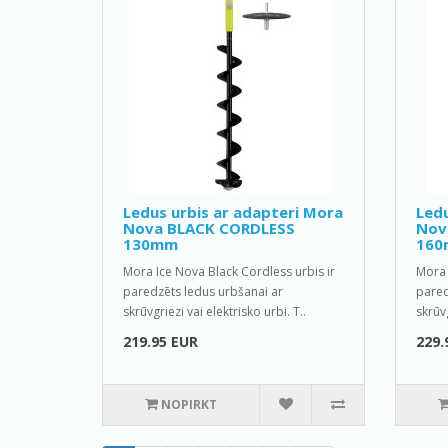
Ledus urbis ar adapteri Mora
Ledu
Nova BLACK CORDLESS
Nov
130mm
16
Mora Ice Nova Black Cordless urbis ir
Mora 
paredzēts ledus urbšanai ar
pared
skrūvgriezi vai elektrisko urbi. T..
skrūvg
219.95 EUR
229.
NOPIRKT