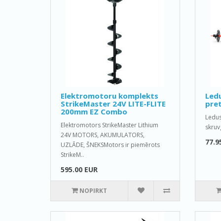
Elektromotoru komplekts
Ledu
StrikeMaster 24V LITE-FLITE
pret
200mm EZ Combo
Ledus
Elektromotors StrikeMaster Lithium
skruv
24V MOTORS, AKUMULATORS,
77.9
UZLĀDE, ŠNEKSMotors ir piemērots
StrikeM..
595.00 EUR
NOPIRKT