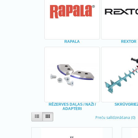
RAPALA
REXTOR
RĒZERVES DAĻAS / NAŽI /
SKRŪVGRIE
ADAPTERI
Preču salīdzināšana (0)