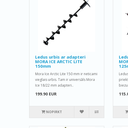
Ledus urbis ar adapteri
Ledu
MORA ICE ARCTIC LITE
MOR
150mm
12
Mora Ice Arctic Lite 150 mm ir neticami
Ledus
vieglais urbis. Tam ir universāls Mora
priek
Ice 18/22 mm adapteri..
biezu
199.90 EUR
115.
NOPIRKT