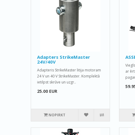
Adapters StrikeMaster
ASSE
24V/40V
Viegl
Adapteris StrikeMaster litija motoram
ar ēr
24 V un 40 V StrikeMaster. Komplektā
pagari
ietilpst skrūve un uzgr..
59.9
25.00 EUR
NOPIRKT