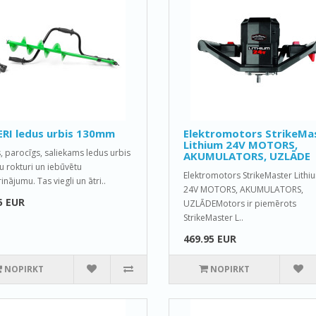
RI ledus urbis 130mm
Elektromotors StrikeMa
Lithium 24V MOTORS,
s, parocīgs, saliekams ledus urbis
AKUMULATORS, UZLĀDE
tu rokturi un iebūvētu
Elektromotors StrikeMaster Lithi
nājumu. Tas viegli un ātri..
24V MOTORS, AKUMULATORS,
5 EUR
UZLĀDEMotors ir piemērots
StrikeMaster L..
469.95 EUR
NOPIRKT
NOPIRKT