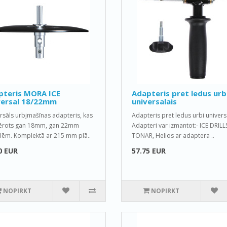
pteris MORA ICE
Adapteris pret ledus urb
versal 18/22mm
universalais
rsāls urbjmašīnas adapteris, kas
Adapteris pret ledus urbi univers
ērots gan 18mm, gan 22mm
Adapteri var izmantot:- ICE DRILL
lēm. Komplektā ar 215 mm plā..
TONAR, Helios ar adaptera ..
0 EUR
57.75 EUR
NOPIRKT
NOPIRKT