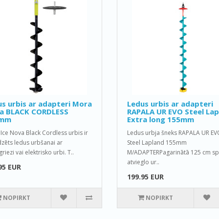
s urbis ar adapteri Mora
Ledus urbis ar adapteri
a BLACK CORDLESS
RAPALA UR EVO Steel Lap
0mm
Extra long 155mm
Ice Nova Black Cordless urbis ir
Ledus urbja šneks RAPALA UR EV
zēts ledus urbšanai ar
Steel Lapland 155mm
riezi vai elektrisko urbi. T..
M/ADAPTERPagarinātā 125 cm spi
atvieglo ur..
95 EUR
199.95 EUR
NOPIRKT
NOPIRKT