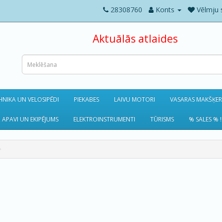
28308760
Konts
Vēlmju 
Aktuālās atlaides
NIKA UN VELOSIPĒDI
PIEKABES
LAIVU MOTORI
VASARAS MAKŠĶE
 APAVI UN EKIPĒJUMS
ELEKTROINSTRUMENTI
TŪRISMS
% SALES % !