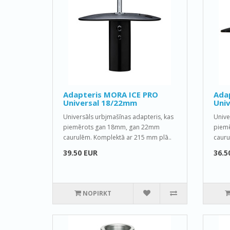
Adapteris MORA ICE PRO
Ada
Universal 18/22mm
Uni
Universāls urbjmašīnas adapteris, kas
Unive
piemērots gan 18mm, gan 22mm
piem
caurulēm. Komplektā ar 215 mm plā..
cauru
39.50 EUR
36.5
NOPIRKT