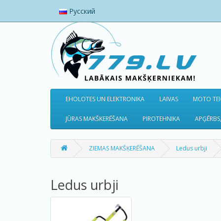
Русский
EHOLOTES UN ELEKTRONIKA
LAIVAS
MOTO TEH
JŪRAS MAKŠKERĒŠANA
PIROTEHNIKA
APĢĒRBS,
ZIEMAS MAKŠĶERĒŠANA
Ledus urbji
Ledus urbji