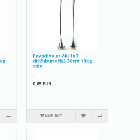
Pavadiņa ar āķi 1x7
0kg
divžuburis №2 30cm 10kg
zaļa
..
0.65 EUR
NOPIRKT