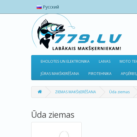
Русский
EHOLOTES UN ELEKTRONIKA
LAIVAS
MOTO TEH
JŪRAS MAKŠKERĒŠANA
PIROTEHNIKA
APĢĒRBS,
ZIEMAS MAKŠĶERĒŠANA
Ūda ziemas
Ūda ziemas