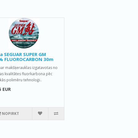
la SEGUAR SUPER GM
% FLUOROCARBON 30m
ar makšķerauklas izgatavotas no
as kvalitātes fluorkarbona pēc
kās polimēru tehnoloģi..
5 EUR
NOPIRKT