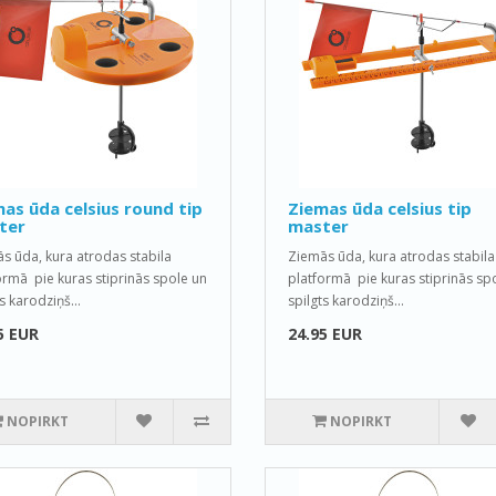
as ūda celsius round tip
Ziemas ūda celsius tip
ter
master
s ūda, kura atrodas stabila
Ziemās ūda, kura atrodas stabila
ormā pie kuras stiprinās spole un
platformā pie kuras stiprinās sp
s karodziņš...
spilgts karodziņš...
5 EUR
24.95 EUR
NOPIRKT
NOPIRKT