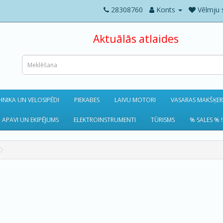
28308760
Konts
Vēlmju 
Aktuālās atlaides
NIKA UN VELOSIPĒDI
PIEKABES
LAIVU MOTORI
VASARAS MAKŠĶE
 APAVI UN EKIPĒJUMS
ELEKTROINSTRUMENTI
TŪRISMS
% SALES % !