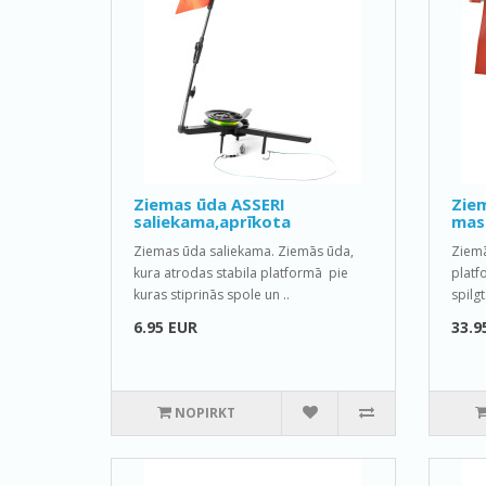
Ziemas ūda ASSERI
Ziem
saliekama,aprīkota
mas
Ziemas ūda saliekama. Ziemās ūda,
Ziemā
kura atrodas stabila platformā pie
platf
kuras stiprinās spole un ..
spilgt
6.95 EUR
33.9
NOPIRKT