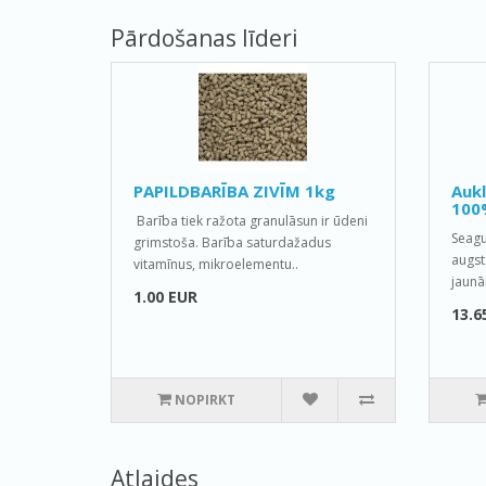
Pārdošanas līderi
PAPILDBARĪBA ZIVĪM 1kg
Auk
100
Barība tiek ražota granulāsun ir ūdeni
Seagu
grimstoša. Barība saturdažadus
augst
vitamīnus, mikroelementu..
jaunā
1.00 EUR
13.6
NOPIRKT
Atlaides