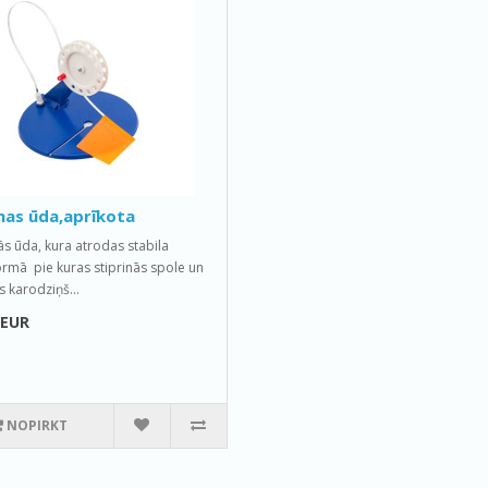
mas ūda,aprīkota
s ūda, kura atrodas stabila
ormā pie kuras stiprinās spole un
s karodziņš...
 EUR
NOPIRKT