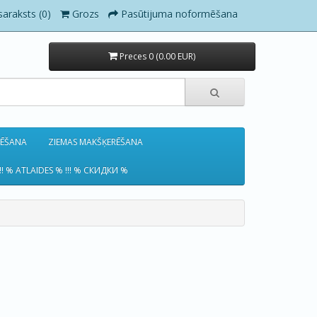
saraksts (0)
Grozs
Pasūtijuma noformēšana
Preces 0 (0.00 EUR)
RĒŠANA
ZIEMAS MAKŠĶERĒŠANA
!! % ATLAIDES % !!! % СКИДКИ %