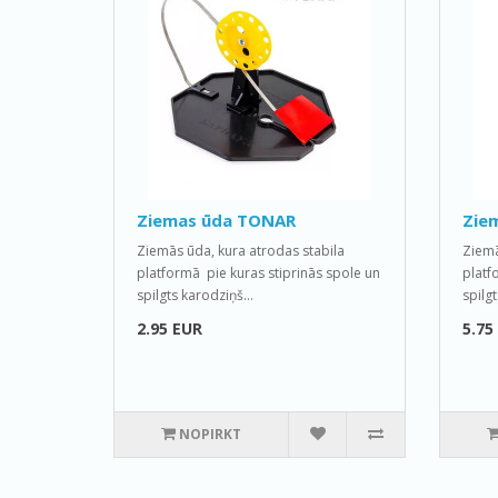
Ziemas ūda TONAR
Zie
Ziemās ūda, kura atrodas stabila
Ziemā
platformā pie kuras stiprinās spole un
platf
spilgts karodziņš...
spilgt
2.95 EUR
5.75
NOPIRKT