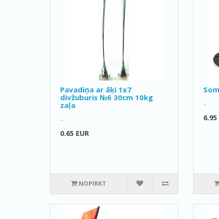
Pavadiņa ar āķi 1x7
Som
divžuburis №6 30cm 10kg
..
zaļa
6.95
..
0.65 EUR
NOPIRKT