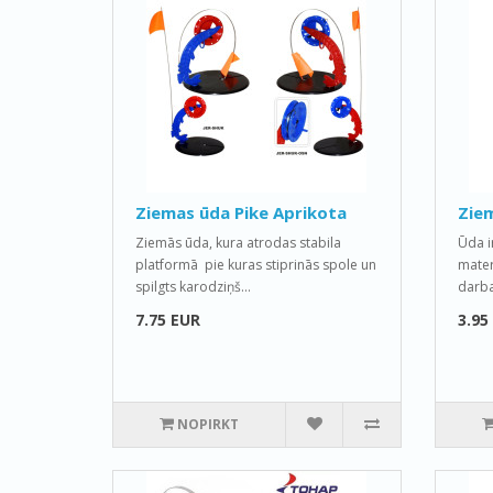
Ziemas ūda Pike Aprikota
Ziem
Ziemās ūda, kura atrodas stabila
Ūda i
platformā pie kuras stiprinās spole un
mater
spilgts karodziņš...
darba 
7.75 EUR
3.95
NOPIRKT