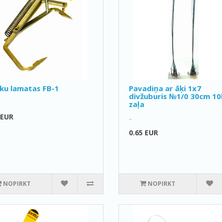
ku lamatas FB-1
Pavadiņa ar āķi 1x7
divžuburis №1/0 30cm 1
zaļa
 EUR
..
0.65 EUR
NOPIRKT
NOPIRKT