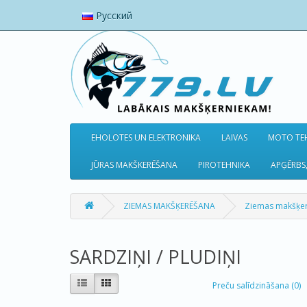
Русский
EHOLOTES UN ELEKTRONIKA
LAIVAS
MOTO TEH
JŪRAS MAKŠKERĒŠANA
PIROTEHNIKA
APĢĒRBS,
ZIEMAS MAKŠĶERĒŠANA
Ziemas makšķe
SARDZIŅI / PLUDIŅI
Preču salīdzināšana (0)