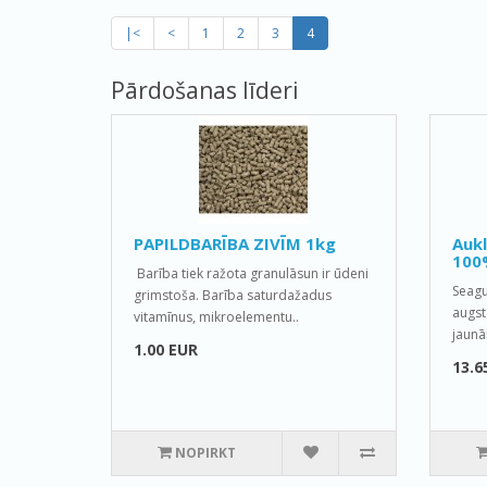
|<
<
1
2
3
4
Pārdošanas līderi
PAPILDBARĪBA ZIVĪM 1kg
Auk
100
Barība tiek ražota granulāsun ir ūdeni
Seagu
grimstoša. Barība saturdažadus
augst
vitamīnus, mikroelementu..
jaunā
1.00 EUR
13.6
NOPIRKT