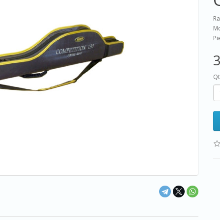
Ra
Mo
Pi
3
Qt