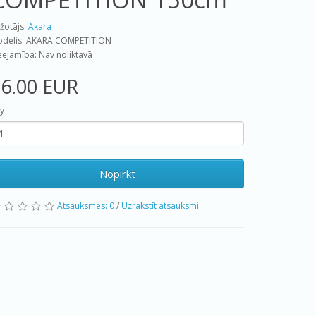
žotājs:
Akara
delis: AKARA COMPETITION
eejamība: Nav noliktavā
6.00 EUR
y
Nopirkt
Atsauksmes: 0
/
Uzrakstīt atsauksmi