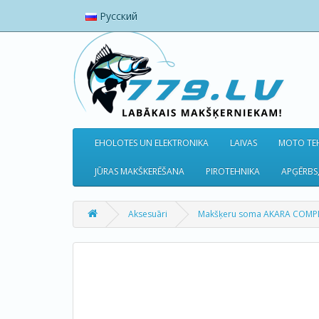
Русский
EHOLOTES UN ELEKTRONIKA
LAIVAS
MOTO TEH
JŪRAS MAKŠKERĒŠANA
PIROTEHNIKA
APĢĒRBS,
Aksesuāri
Makšķeru soma AKARA COMP