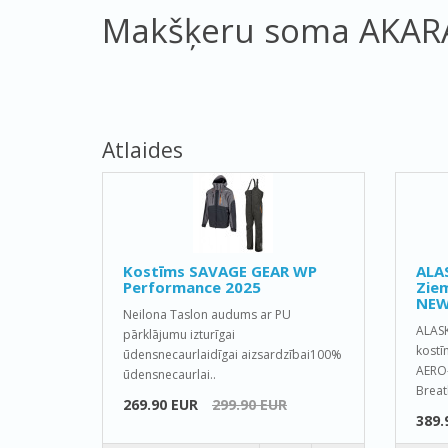
Makšķeru soma AKAR
Atlaides
Kostīms SAVAGE GEAR WP
ALA
Performance 2025
Ziem
NEW
Neilona Taslon audums ar PU
ALAS
pārklājumu izturīgai
kostī
ūdensnecaurlaidīgai aizsardzībai100%
AERO-
ūdensnecaurlai..
Breat
269.90 EUR
299.90 EUR
389.