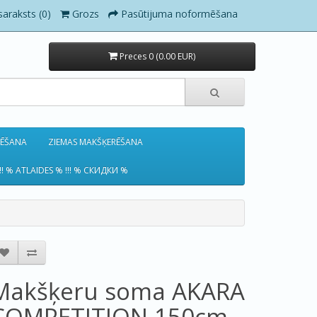
saraksts (0)
Grozs
Pasūtijuma noformēšana
Preces 0 (0.00 EUR)
RĒŠANA
ZIEMAS MAKŠĶERĒŠANA
!! % ATLAIDES % !!! % СКИДКИ %
Makšķeru soma AKARA
COMPETITION 150cm