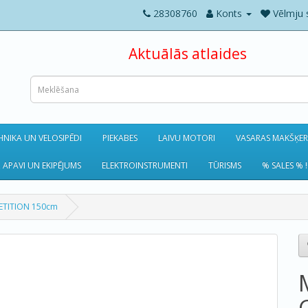
28308760
Konts
Vēlmju 
Aktuālās atlaides
NIKA UN VELOSIPĒDI
PIEKABES
LAIVU MOTORI
VASARAS MAKŠĶE
 APAVI UN EKIPĒJUMS
ELEKTROINSTRUMENTI
TŪRISMS
% SALES % !
ETITION 150cm