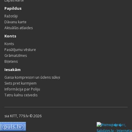
Lapas karte
Papildus
Ražotāji
Dāvanu karte
Aktuālās atlaides
Konts
Konts
Pasūtījumu vēsture
Grāmatzīmes
Biļetens
Iesakām
Gaisa kompresori un ūdens sūkņi
Siets pret kurmjiem
Informācija par Poliju
Tatru kalnu ceļvedis
sia KITT, 779.lv © 2026
Pirms nop�rc,
Salidzini.lv - Interneta