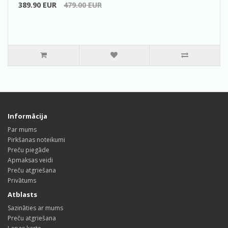
389.90 EUR
479.00 EUR
Informācija
Par mums
Pirkšanas noteikumi
Preču piegāde
Apmaksas veidi
Preču atgriešana
Privātums
Atblasts
Sazināties ar mums
Preču atgriešana