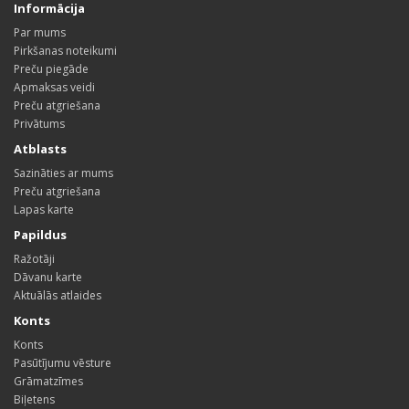
Informācija
Par mums
Pirkšanas noteikumi
Preču piegāde
Apmaksas veidi
Preču atgriešana
Privātums
Atblasts
Sazināties ar mums
Preču atgriešana
Lapas karte
Papildus
Ražotāji
Dāvanu karte
Aktuālās atlaides
Konts
Konts
Pasūtījumu vēsture
Grāmatzīmes
Biļetens