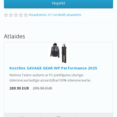
Nopirkt
Atsauksmes: 0
/
Uzrakstīt atsauksmi
Atlaides
Kostīms SAVAGE GEAR WP Performance 2025
Neilona Taslon audums ar PU pārklājumu izturīgai
ūdensnecaurlaidīgai aizsardzībai100% ūdensnecaurlai..
269.90 EUR
299.90 EUR