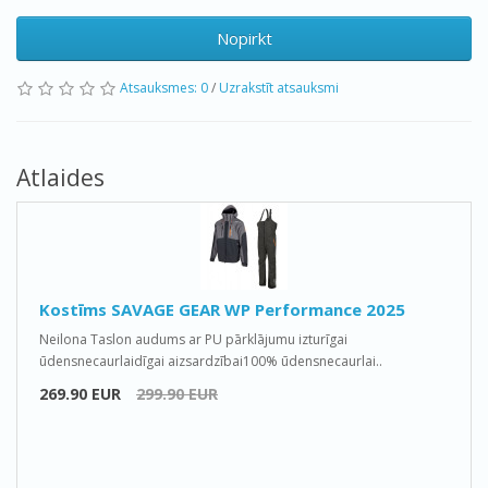
Nopirkt
Atsauksmes: 0
/
Uzrakstīt atsauksmi
Atlaides
Kostīms SAVAGE GEAR WP Performance 2025
Neilona Taslon audums ar PU pārklājumu izturīgai
ūdensnecaurlaidīgai aizsardzībai100% ūdensnecaurlai..
269.90 EUR
299.90 EUR