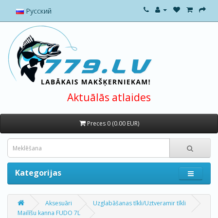
Русский
Aktuālās atlaides
Preces 0 (0.00 EUR)
Kategorijas
Aksesuāri
Uzglabāšanas tīkli/Uztveramir tīkli
Mailīšu kanna FUDO 7L