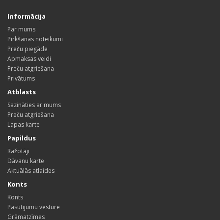
Informācija
Par mums
Pirkšanas noteikumi
Preču piegāde
Apmaksas veidi
Preču atgriešana
Privātums
Atblasts
Sazināties ar mums
Preču atgriešana
Lapas karte
Papildus
Ražotāji
Dāvanu karte
Aktuālās atlaides
Konts
Konts
Pasūtījumu vēsture
Grāmatzīmes