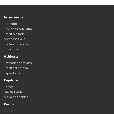
Informācija
Par mums
Pirkšanas noteikumi
Preču piegāde
Apmaksas veidi
Preču atgriešana
Privātums
Atblasts
Sazināties ar mums
Preču atgriešana
Lapas karte
Papildus
Ražotāji
Dāvanu karte
Aktuālās atlaides
Konts
Konts