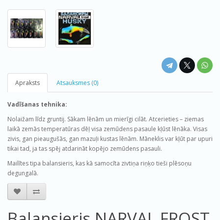
Apraksts
Atsauksmes (0)
Vadīšanas tehnika:
Nolaižam līdz gruntij. Sākam lēnām un mierīgi cilāt. Atcerieties – ziemas
laikā zemās temperatūras dēļ visa zemūdens pasaule kļūst lēnāka. Visas
zivis, gan pieaugušās, gan mazuļi kustas lēnām. Māneklis var kļūt par upuri
tikai tad, ja tas spēj atdarināt kopējo zemūdens pasauli.
Mailītes tipa balansieris, kas kā samocīta zivtiņa riņķo tieši plēsoņu
degungalā.
Balansieris NARVAL FROST