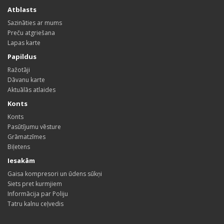
Atblasts
Sazināties ar mums
Preču atgriešana
Lapas karte
Papildus
Ražotāji
Dāvanu karte
Aktuālās atlaides
Konts
Konts
Pasūtījumu vēsture
Grāmatzīmes
Biļetens
Iesakām
Gaisa kompresori un ūdens sūkņi
Siets pret kurmjiem
Informācija par Poliju
Tatru kalnu ceļvedis