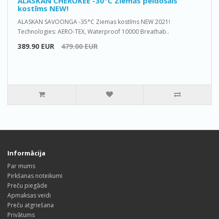
ALASKAN CHEROKEE -30°C Ziemas peldošais
kostīms NEW!
ALASKAN SAVOONGA -35°C Ziemas kostīms NEW 2021!
Technologies: AERO-TEX, Waterproof 10000 Breathab..
389.90 EUR
479.00 EUR
Informācija
Par mums
Pirkšanas noteikumi
Preču piegāde
Apmaksas veidi
Preču atgriešana
Privātums