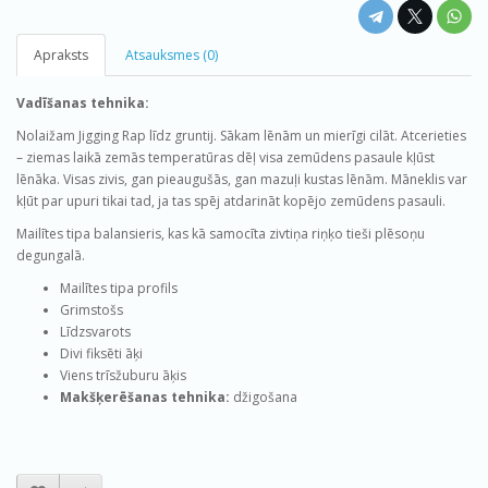
Apraksts
Atsauksmes (0)
Vadīšanas tehnika:
Nolaižam Jigging Rap līdz gruntij. Sākam lēnām un mierīgi cilāt. Atcerieties
– ziemas laikā zemās temperatūras dēļ visa zemūdens pasaule kļūst
lēnāka. Visas zivis, gan pieaugušās, gan mazuļi kustas lēnām. Māneklis var
kļūt par upuri tikai tad, ja tas spēj atdarināt kopējo zemūdens pasauli.
Mailītes tipa balansieris, kas kā samocīta zivtiņa riņķo tieši plēsoņu
degungalā.
Mailītes tipa profils
Grimstošs
Līdzsvarots
Divi fiksēti āķi
Viens trīsžuburu āķis
Makšķerēšanas tehnika:
džigošana