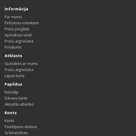
Informācija
Par mums
Pirkšanas noteikumi
Preču piegāde
Apmaksas veidi
Preču atgriešana
Privātums
Atblasts
Sazināties ar mums
Preču atgriešana
Lapas karte
Papildus
Ražotāji
Dāvanu karte
Aktuālās atlaides
Konts
Konts
Pasūtījumu vēsture
Grāmatzīmes