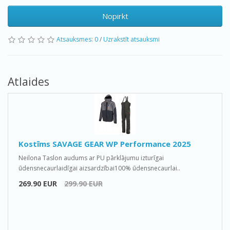
Nopirkt
Atsauksmes: 0
/
Uzrakstīt atsauksmi
Atlaides
Kostīms SAVAGE GEAR WP Performance 2025
Neilona Taslon audums ar PU pārklājumu izturīgai
ūdensnecaurlaidīgai aizsardzībai100% ūdensnecaurlai..
269.90 EUR
299.90 EUR