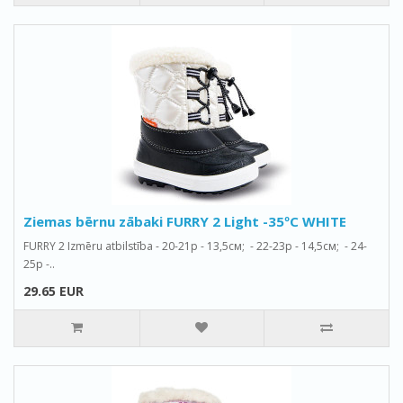
Ziemas bērnu zābaki FURRY 2 Light -35ºС WHITE
FURRY 2 Izmēru atbilstība - 20-21р - 13,5см; - 22-23р - 14,5см; - 24-
25р -..
29.65 EUR