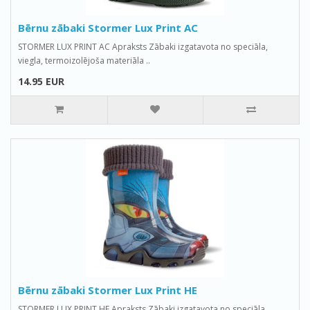
Bērnu zābaki Stormer Lux Print AC
STORMER LUX PRINT AC Apraksts Zābaki izgatavota no speciāla,
viegla, termoizolējoša materiāla ..
14.95 EUR
Bērnu zābaki Stormer Lux Print HE
STORMER LUX PRINT HE Apraksts Zābaki izgatavota no speciāla,