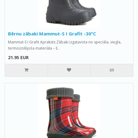
Bērnu zābaki Mammut-S I Grafit -30ºС
Mammut-S I Grafit Apraksts Zābaki izgatavota no speciāla, viegla,
termoizolējoša materiāla – E..
21.95 EUR