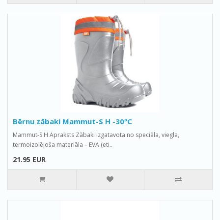
Bērnu zābaki Mammut-S H -30ºС
Mammut-S H Apraksts Zābaki izgatavota no speciāla, viegla,
termoizolējoša materiāla – EVA (eti..
21.95 EUR