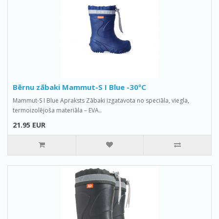
Bērnu zābaki Mammut-S I Blue -30ºС
Mammut-S I Blue Apraksts Zābaki izgatavota no speciāla, viegla,
termoizolējoša materiāla – EVA..
21.95 EUR