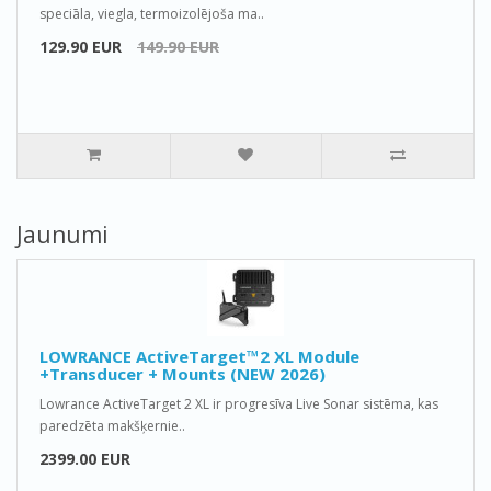
speciāla, viegla, termoizolējoša ma..
129.90 EUR
149.90 EUR
Jaunumi
LOWRANCE ActiveTarget™2 XL Module
+Transducer + Mounts (NEW 2026)
Lowrance ActiveTarget 2 XL ir progresīva Live Sonar sistēma, kas
paredzēta makšķernie..
2399.00 EUR