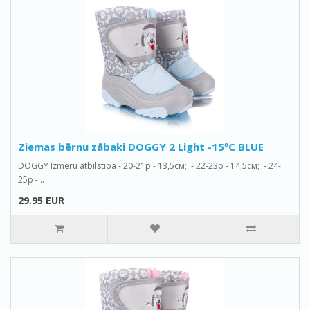
Ziemas bērnu zābaki DOGGY 2 Light -15ºС BLUE
DOGGY Izmēru atbilstība - 20-21р - 13,5см; - 22-23р - 14,5см; - 24-
25р - ..
29.95 EUR