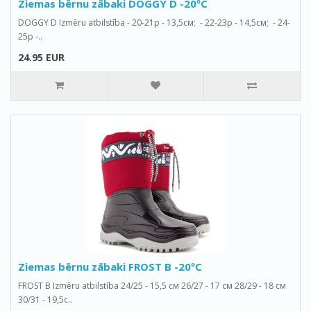
Ziemas bērnu zābaki DOGGY D -20ºС
DOGGY D Izmēru atbilstība - 20-21р - 13,5см; - 22-23р - 14,5см; - 24-
25р -..
24.95 EUR
Ziemas bērnu zābaki FROST B -20ºС
FROST B Izmēru atbilstība 24/25 - 15,5 см 26/27 - 17 см 28/29 - 18 см
30/31 - 19,5с..