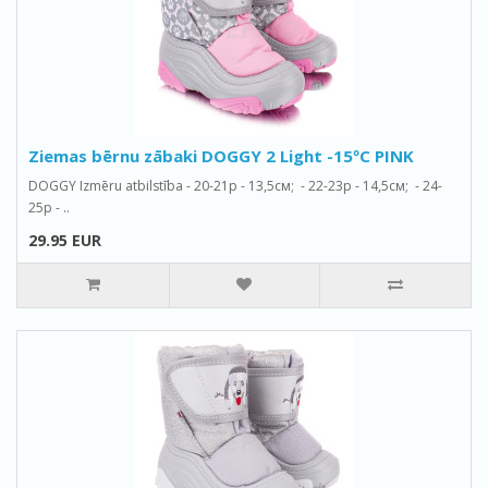
Ziemas bērnu zābaki DOGGY 2 Light -15ºС PINK
DOGGY Izmēru atbilstība - 20-21р - 13,5см; - 22-23р - 14,5см; - 24-
25р - ..
29.95 EUR