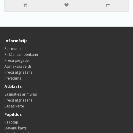
Informācija
Par mums
Pirkšanas noteikumi
Preču piegāde
Apmaksas veidi
Preču atgriešana
Privātums
Atblasts
Sazināties ar mums
Preču atgriešana
Lapas karte
Papildus
Ražotāji
Dāvanu karte