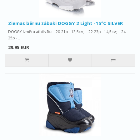
Ziemas bērnu zābaki DOGGY 2 Light -15ºС SILVER
DOGGY Izmēru atbilstība - 20-21р - 13,5см; - 22-23р - 14,5см; - 24-
25р - ..
29.95 EUR