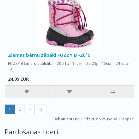
Ziemas bērnu zābaki FUZZY B -20ºС
FUZZY B Izmēru atbilstība - 20-21р - 14см; - 22-23р - 15см; - 24-25р -
16,..
24.95 EUR
1
2
>
>|
Tiek attlēots no 1 līdz 20 no 29 (kopā 2 lappas)
Pārdošanas līderi