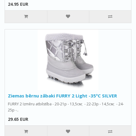
24.95 EUR
Ziemas bērnu zābaki FURRY 2 Light -35ºС SILVER
FURRY 2 Izmēru atbilstība - 20-21р - 13,5см; - 22-23р - 14,5см; - 24-
25р -..
29.65 EUR