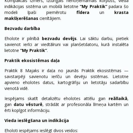
Kompaktais izmērs, izturīgais nenoņemamais korpuss, viedā
indikācijas sistēma un mobilā lietotne
“My Praktik”
padara šo
modeli īpaši piemērotu
fīdera
un
krasta
makšķerēšanas
cienītājiem.
Bezvadu darbība
Eholote ir pilnībā
bezvadu devējs
. Lai sāktu darbu, pietiek
savienot ierīci ar viedtālruni vai planšetdatoru, kurā instalēta
lietotne
“My Praktik”
.
Praktik ekosistēmas daļa
Praktik 8 Majaks ir daļa no jaunās Praktik ekosistēmas —
savstarpēji savienotu ierīču un devēju sistēmas. Lietotne
apvieno eholotes datus, kartogrāfiju un lietotāju sadarbību
vienotā vidē.
Iespējams skatīt detalizētu eholotes attēlu gan
reāllaikā
,
gan
datu vēsturē
, strādāt ar profesionāla līmeņa kartēm un
ērti kopīgot informāciju.
Vieda ieslēgšana un indikācija
Eholoti iespējams ieslēgt divos veidos: