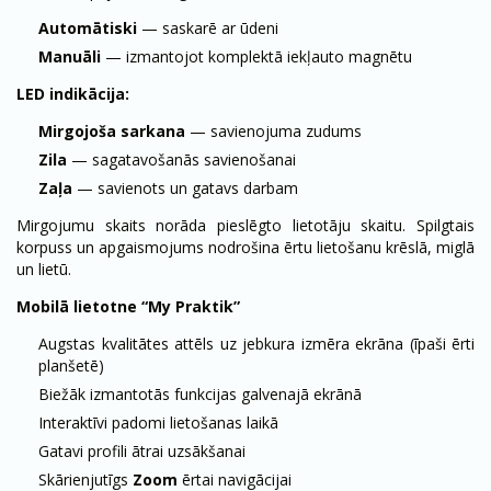
Automātiski
— saskarē ar ūdeni
Manuāli
— izmantojot komplektā iekļauto magnētu
LED indikācija:
Mirgojoša sarkana
— savienojuma zudums
Zila
— sagatavošanās savienošanai
Zaļa
— savienots un gatavs darbam
Mirgojumu skaits norāda pieslēgto lietotāju skaitu. Spilgtais
korpuss un apgaismojums nodrošina ērtu lietošanu krēslā, miglā
un lietū.
Mobilā lietotne “My Praktik”
Augstas kvalitātes attēls uz jebkura izmēra ekrāna (īpaši ērti
planšetē)
Biežāk izmantotās funkcijas galvenajā ekrānā
Interaktīvi padomi lietošanas laikā
Gatavi profili ātrai uzsākšanai
Skārienjutīgs
Zoom
ērtai navigācijai