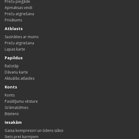
Preču piegāde
Apmaksas veidi
Preču atgriešana
Privātums
Atblasts
Sazināties ar mums
Preču atgriešana
Lapas karte
Papildus
Ražotāji
Dāvanu karte
Aktuālās atlaides
Konts
Konts
Pasūtījumu vēsture
Grāmatzīmes
Biļetens
Iesakām
Gaisa kompresori un ūdens sūkņi
Siets pret kurmjiem