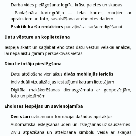
Darba vides pielāgošana: logrīki, krāsu paletes un skaņas
Paplašināta kartogrāfija — lielas kartes, marķieri ar
aprakstiem un foto, sasaistīšana ar eholotes datiem
Praktik karšu redaktors
padziļinātai karšu rediģēšanai
Datu vēsture un koplietošana
Iespēja skatīt un saglabāt eholotes datu vēsturi vēlākai analīzei,
lai nepalaistu garām perspektīvas vietas.
Divu lietotāju pieslēgšana
Datu attēlošana vienlaikus
divās mobilajās ierīcēs
Individuāli vizualizācijas iestatījumi katram lietotājam
Digitāla makšķerēšanas dienasgrāmata ar ģeopozīcijām,
foto un piezīmēm
Eholotes iespējas un savienojamība
Divi stari
uzticamai informācijai dažādos apstākļos
Automātiska ieslēgšanās ūdenī un izslēgšanās uz sauszemes
Zivju atpazīšana un attēlošana simbolu veidā ar skaņas