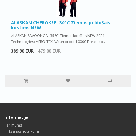
ALASKAN CHEROKEE -30°C Ziemas peldošais
kostīms NEW!
ALASKAN SAVOONGA -35°C Ziemas kostīms NEW 2021!
Technologies: AERO-TEX, Waterproof 10000 Breathab..
389.90 EUR
479.00 EUR
Informācija
Par mums
Pirkšanas noteikumi