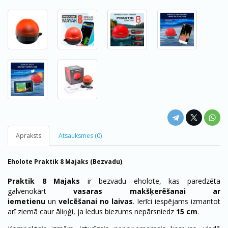
Apraksts
Atsauksmes (0)
Eholote Praktik 8 Majaks (Bezvadu)
Praktik 8 Majaks
ir bezvadu eholote, kas paredzēta
galvenokārt
vasaras makšķerēšanai ar
iemetienu
un
velcēšanai no laivas
. Ierīci iespējams izmantot
arī ziemā caur āliņģi, ja ledus biezums nepārsniedz
15 cm
.