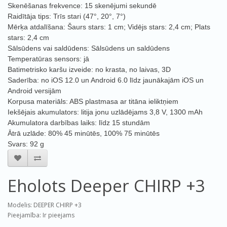
Skenēšanas frekvence: 15 skenējumi sekundē
Raidītāja tips: Trīs stari (47°, 20°, 7°)
Mērķa atdalīšana: Šaurs stars: 1 cm; Vidējs stars: 2,4 cm; Plats
stars: 2,4 cm
Sālsūdens vai saldūdens: Sālsūdens un saldūdens
Temperatūras sensors: jā
Batimetrisko karšu izveide: no krasta, no laivas, 3D
Saderība: no iOS 12.0 un Android 6.0 līdz jaunākajām iOS un
Android versijām
Korpusa materiāls: ABS plastmasa ar titāna ieliktņiem
Iekšējais akumulators: litija jonu uzlādējams 3,8 V, 1300 mAh
Akumulatora darbības laiks: līdz 15 stundām
Ātrā uzlāde: 80% 45 minūtēs, 100% 75 minūtēs
Svars: 92 g
Eholots Deeper CHIRP +3
Modelis: DEEPER CHIRP +3
Pieejamība: Ir pieejams