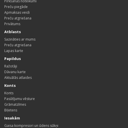
Pirkšanas noteikumi
Preču piegāde
Apmaksas veidi
Preču atgriešana
Privātums
Atblasts
Sazināties ar mums
Preču atgriešana
Lapas karte
Papildus
Ražotāji
Dāvanu karte
Aktuālās atlaides
Konts
Konts
Pasūtījumu vēsture
Grāmatzīmes
Biļetens
Iesakām
Gaisa kompresori un ūdens sūkņi