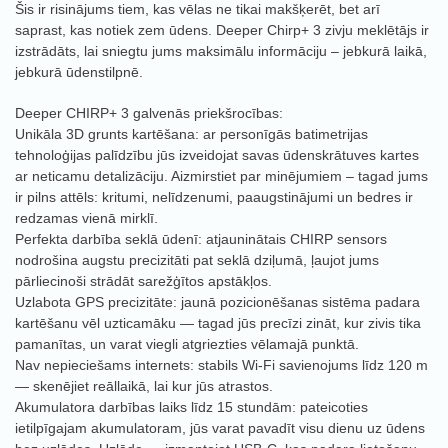
Šis ir risinājums tiem, kas vēlas ne tikai makšķerēt, bet arī
saprast, kas notiek zem ūdens. Deeper Chirp+ 3 zivju meklētājs ir
izstrādāts, lai sniegtu jums maksimālu informāciju – jebkurā laikā,
jebkurā ūdenstilpnē.
Deeper CHIRP+ 3 galvenās priekšrocības:
Unikāla 3D grunts kartēšana: ar personīgās batimetrijas
tehnoloģijas palīdzību jūs izveidojat savas ūdenskrātuves kartes
ar neticamu detalizāciju. Aizmirstiet par minējumiem – tagad jums
ir pilns attēls: kritumi, nelīdzenumi, paaugstinājumi un bedres ir
redzamas vienā mirklī.
Perfekta darbība seklā ūdenī: atjauninātais CHIRP sensors
nodrošina augstu precizitāti pat seklā dziļumā, ļaujot jums
pārliecinoši strādāt sarežģītos apstākļos.
Uzlabota GPS precizitāte: jaunā pozicionēšanas sistēma padara
kartēšanu vēl uzticamāku — tagad jūs precīzi zināt, kur zivis tika
pamanītas, un varat viegli atgriezties vēlamajā punktā.
Nav nepieciešams internets: stabils Wi-Fi savienojums līdz 120 m
— skenējiet reāllaikā, lai kur jūs atrastos.
Akumulatora darbības laiks līdz 15 stundām: pateicoties
ietilpīgajam akumulatoram, jūs varat pavadīt visu dienu uz ūdens