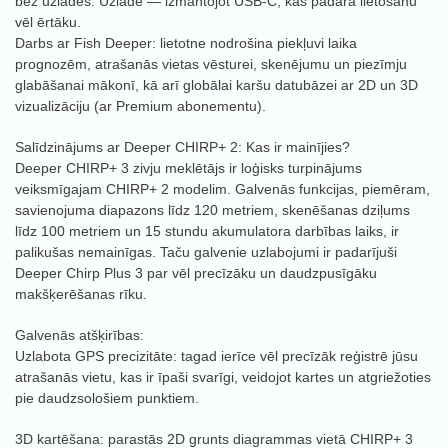
bez uzlādes. Uzlāde — izmantojot USB-C, kas padara lietošanu
vēl ērtāku.
Darbs ar Fish Deeper: lietotne nodrošina piekļuvi laika
prognozēm, atrašanās vietas vēsturei, skenējumu un piezīmju
glabāšanai mākonī, kā arī globālai karšu datubāzei ar 2D un 3D
vizualizāciju (ar Premium abonementu).
Salīdzinājums ar Deeper CHIRP+ 2: Kas ir mainījies?
Deeper CHIRP+ 3 zivju meklētājs ir loģisks turpinājums
veiksmīgajam CHIRP+ 2 modelim. Galvenās funkcijas, piemēram,
savienojuma diapazons līdz 120 metriem, skenēšanas dziļums
līdz 100 metriem un 15 stundu akumulatora darbības laiks, ir
palikušas nemainīgas. Taču galvenie uzlabojumi ir padarījuši
Deeper Chirp Plus 3 par vēl precīzāku un daudzpusīgāku
makšķerēšanas rīku.
Galvenās atšķirības:
Uzlabota GPS precizitāte: tagad ierīce vēl precīzāk reģistrē jūsu
atrašanās vietu, kas ir īpaši svarīgi, veidojot kartes un atgriežoties
pie daudzsološiem punktiem.
3D kartēšana: parastās 2D grunts diagrammas vietā CHIRP+ 3