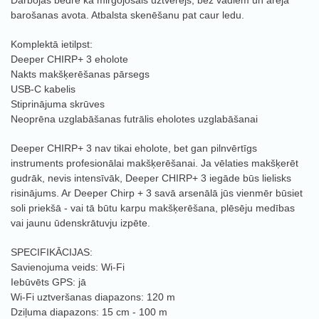
Darbojas bedrē kā mirgojošais uztvērējs, bez vadiem un ārēja
barošanas avota. Atbalsta skenēšanu pat caur ledu.
Komplektā ietilpst:
Deeper CHIRP+ 3 eholote
Nakts makšķerēšanas pārsegs
USB-C kabelis
Stiprinājuma skrūves
Neoprēna uzglabāšanas futrālis eholotes uzglabāšanai
Deeper CHIRP+ 3 nav tikai eholote, bet gan pilnvērtīgs
instruments profesionālai makšķerēšanai. Ja vēlaties makšķerēt
gudrāk, nevis intensīvāk, Deeper CHIRP+ 3 iegāde būs lielisks
risinājums. Ar Deeper Chirp + 3 savā arsenālā jūs vienmēr būsiet
soli priekšā - vai tā būtu karpu makšķerēšana, plēsēju medības
vai jaunu ūdenskrātuvju izpēte.
SPECIFIKĀCIJAS:
Savienojuma veids: Wi-Fi
Iebūvēts GPS: jā
Wi-Fi uztveršanas diapazons: 120 m
Dziļuma diapazons: 15 cm - 100 m