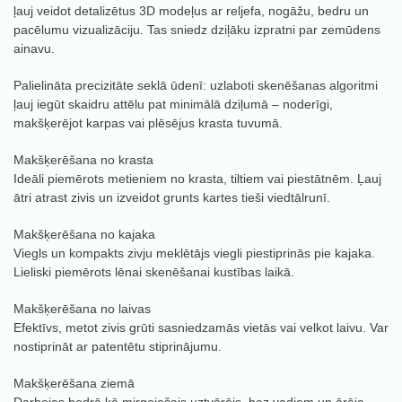
ļauj veidot detalizētus 3D modeļus ar reljefa, nogāžu, bedru un
pacēlumu vizualizāciju. Tas sniedz dziļāku izpratni par zemūdens
ainavu.
Palielināta precizitāte seklā ūdenī: uzlaboti skenēšanas algoritmi
ļauj iegūt skaidru attēlu pat minimālā dziļumā – noderīgi,
makšķerējot karpas vai plēsējus krasta tuvumā.
Makšķerēšana no krasta
Ideāli piemērots metieniem no krasta, tiltiem vai piestātnēm. Ļauj
ātri atrast zivis un izveidot grunts kartes tieši viedtālrunī.
Makšķerēšana no kajaka
Viegls un kompakts zivju meklētājs viegli piestiprinās pie kajaka.
Lieliski piemērots lēnai skenēšanai kustības laikā.
Makšķerēšana no laivas
Efektīvs, metot zivis grūti sasniedzamās vietās vai velkot laivu. Var
nostiprināt ar patentētu stiprinājumu.
Makšķerēšana ziemā