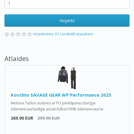
Nopirkt
Atsauksmes: 0
/
Uzrakstīt atsauksmi
Atlaides
Kostīms SAVAGE GEAR WP Performance 2025
Neilona Taslon audums ar PU pārklājumu izturīgai
ūdensnecaurlaidīgai aizsardzībai100% ūdensnecaurlai..
269.90 EUR
299.90 EUR