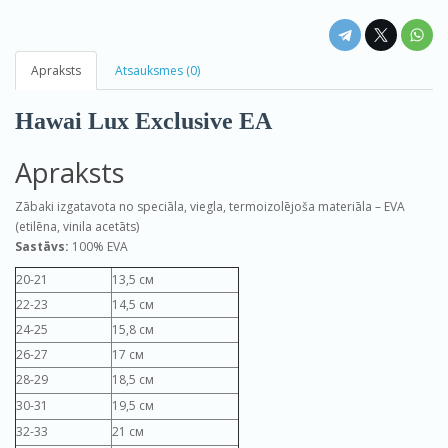
Apraksts
Atsauksmes (0)
Hawai Lux Exclusive EA
Apraksts
Zābaki izgatavota no speciāla, viegla, termoizolējoša materiāla – EVA
(etilēna, vinila acetāts)
Sastāvs:
100% EVA
20-21
13,5 см
22-23
14,5 см
24-25
15,8 см
26-27
17 см
28-29
18,5 см
30-31
19,5 см
32-33
21 см