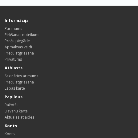
Informācija
Par mums
Pirkšanas noteikumi
Preču piegāde
Apmaksas veidi
Preču atgriešana
Privātums
Atblasts
Sazināties ar mums
Preču atgriešana
Lapas karte
Papildus
Ražotāji
Dāvanu karte
Aktuālās atlaides
Konts
Konts