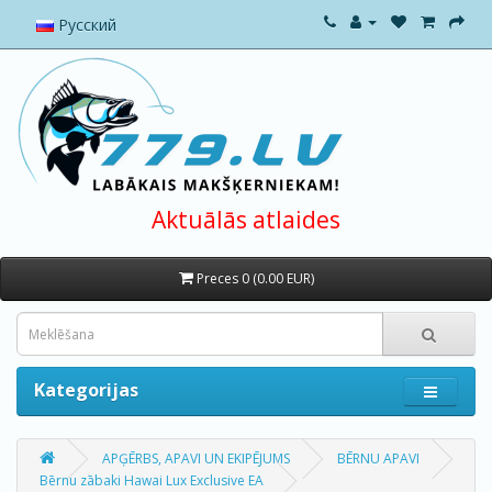
Русский
Aktuālās atlaides
Preces 0 (0.00 EUR)
Kategorijas
APĢĒRBS, APAVI UN EKIPĒJUMS
BĒRNU APAVI
Bērnu zābaki Hawai Lux Exclusive EA