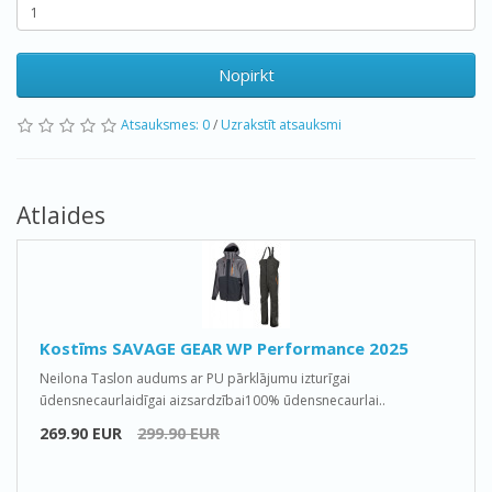
Nopirkt
Atsauksmes: 0
/
Uzrakstīt atsauksmi
Atlaides
Kostīms SAVAGE GEAR WP Performance 2025
Neilona Taslon audums ar PU pārklājumu izturīgai
ūdensnecaurlaidīgai aizsardzībai100% ūdensnecaurlai..
269.90 EUR
299.90 EUR