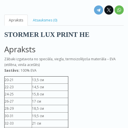
Apraksts
Atsauksmes (0)
STORMER LUX PRINT HE
Apraksts
Zābaki izgatavota no speciāla, viegla, termoizolējoša materiāla – EVA
(etilēna, vinila acetāts)
Sastāvs:
100% EVA
20-21
13,5 см
22-23
14,5 см
24-25
15,8 см
26-27
17 см
28-29
18,5 см
30-31
19,5 см
32-33
21 см