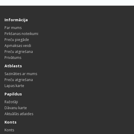
Informācija
Par mums
Pirkšanas noteikumi
Preču piegāde
Apmaksas veidi
Preču atgriešana
Privātums
Atblasts
Sazināties ar mums
Preču atgriešana
Lapas karte
Papildus
Ražotāji
Dāvanu karte
Aktuālās atlaides
Konts
Konts