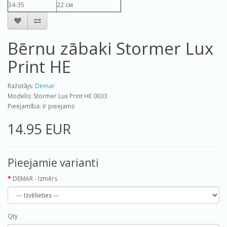
34-35
22 см
Bērnu zābaki Stormer Lux
Print HE
Ražotājs:
Demar
Modelis: Stormer Lux Print HE 0033
Pieejamība: Ir pieejams
14.95 EUR
Pieejamie varianti
DEMAR - Izmērs
Qty