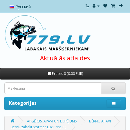
Русский
Aktuālās atlaides
Preces 0 (0.00 EUR)
Kategorijas
APĢĒRBS, APAVI UN EKIPĒJUMS
BĒRNU APAVI
Bērnu zābaki Stormer Lux Print HE