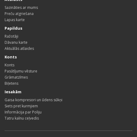
Sazināties ar mums
Preču atgriešana
Lapas karte
Papildus
Ražotāji
Dāvanu karte
Aktuālās atlaides
Konts
Konts
Pasūtījumu vēsture
Grāmatzīmes
Biļetens
Iesakām
Gaisa kompresori un ūdens sūkņi
Siets pret kurmjiem
Informācija par Poliju
Tatru kalnu ceļvedis