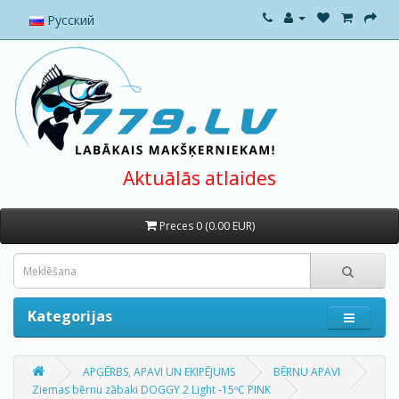
Русский
Aktuālās atlaides
Preces 0 (0.00 EUR)
Kategorijas
APĢĒRBS, APAVI UN EKIPĒJUMS
BĒRNU APAVI
Ziemas bērnu zābaki DOGGY 2 Light -15ºС PINK