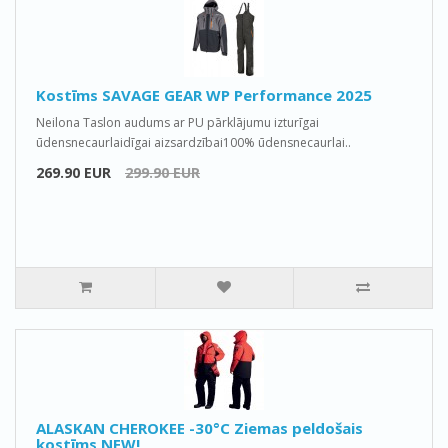
Kostīms SAVAGE GEAR WP Performance 2025
Neilona Taslon audums ar PU pārklājumu izturīgai
ūdensnecaurlaidīgai aizsardzībai100% ūdensnecaurlai..
269.90 EUR
299.90 EUR
ALASKAN CHEROKEE -30°C Ziemas peldošais
kostīms NEW!