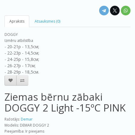
Apraksts
Atsauksmes (0)
DOGGY
Izmēru atbilstība
- 20-21р - 13,5см;
- 22-23р - 14,5см;
- 24-25р - 15,8см;
- 26-27р - 17см;
- 28-29р - 18,5см.
Ziemas bērnu zābaki
DOGGY 2 Light -15ºС PINK
Ražotājs:
Demar
Modelis: DEMAR DOGGY 2
Pieejamība: Ir pieejams