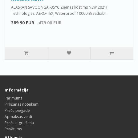
ALASKAN SAVOONGA -35°C Ziemas kostīms NEW 2021!
Technologies: AERO-TEX, Waterproof 10000 Breathab..
389.90 EUR
479.00 EUR
Informācija
Par mums
Pirkšanas noteikumi
Preču piegāde
Apmaksas veidi
Preču atgriešana
Privātums
Atblasts