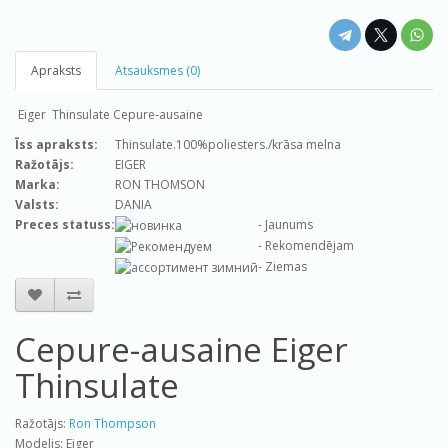
Apraksts
Atsauksmes (0)
Eiger Thinsulate Cepure-ausaine
Īss apraksts:
Thinsulate.100%poliesters./krāsa melna
Ražotājs:
EIGER
Marka:
RON THOMSON
Valsts:
DANIA
Preces statuss:
- Jaunums
- Rekomendējam
- Ziemas
Cepure-ausaine Eiger
Thinsulate
Ražotājs:
Ron Thompson
Modelis: Eiger