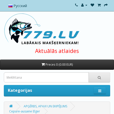
Русский
Aktuālās atlaides
Preces 0 (0.00 EUR)
Kategorijas
APĢĒRBS, APAVI UN EKIPĒJUMS
Cepure-ausaine Elger