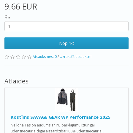
9.66 EUR
Qty
Nopirkt
Atsauksmes: 0
/
Uzrakstīt atsauksmi
Atlaides
Kostīms SAVAGE GEAR WP Performance 2025
Neilona Taslon audums ar PU pārklājumu izturīgai
ūdensnecaurlaidīgai aizsardzībai100% ūdensnecaurlai..