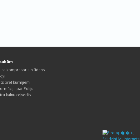
esakām
isa kompresori un ūdens
kņi
ets pret kurmjiem
formācija par Poliju
tru kalnu ceļvedis
Pirms nop�rc,
Salidzini.lv - Interneta