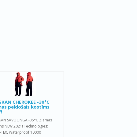
SKAN CHEROKEE -30°C
as peldošais kostīms
!
KAN SAVOONGA -35°C Ziemas
ms NEW 2021! Technologies:
TEX, Waterproof 10000