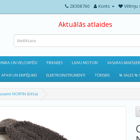
28308760
Konts
Vēlmju 
Aktuālās atlaides
NIKA UN VELOSIPĒDI
PIEKABES
LAIVU MOTORI
VASARAS MAKŠĶE
 APAVI UN EKIPĒJUMS
ELEKTROINSTRUMENTI
TŪRISMS
% SALES % !
usaine NORFIN (bēša)