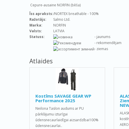
Cepure-ausaine NORFIN (bēša)
Īss apraksts:
/NORTEX breathable - 100%
Ražotājs:
Salmo Ltd.
Marka:
NORFIN
Valsts:
LATVIA
Statuss:
- jaunums
- rekomendējam
- ziemas
Atlaides
Kostīms SAVAGE GEAR WP
ALA
Performance 2025
Ziem
NEW
Neilona Taslon audums ar PU
ALAS
pārklājumu izturīgai
kostī
ūdensnecaurlaidīgai aizsardzībai100%
AERO-
ūdensnecaurlai..