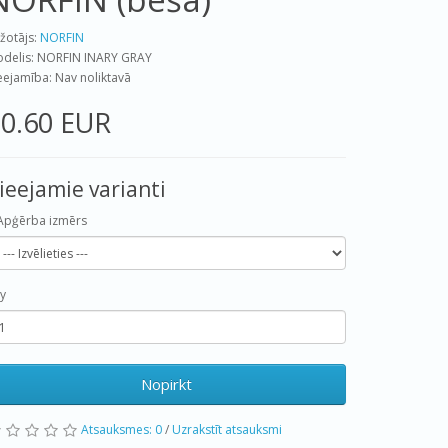
žotājs:
NORFIN
delis: NORFIN INARY GRAY
eejamība: Nav noliktavā
0.60 EUR
ieejamie varianti
Apģērba izmērs
y
Nopirkt
Atsauksmes: 0
/
Uzrakstīt atsauksmi