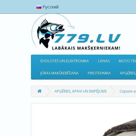
Русский
EHOLOTES UN ELEKTRONIKA
LAIVAS
MOTO TEH
JŪRAS MAKŠKERĒŠANA
PIROTEHNIKA
APĢĒRBS,
APĢĒRBS, APAVI UN EKIPĒJUMS
Cepure-a