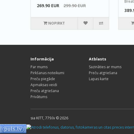
Breat
269.90 EUR
299.90 EUR
389.
NOPIRKT
Informācija
Atblasts
Par mums
Sazināties ar mums
Pirkšanas noteikumi
Preču atgriešana
Preču piegāde
Lapas karte
Apmaksas veidi
Preču atgriešana
Privātums
sia KITT, 779.lv © 2026