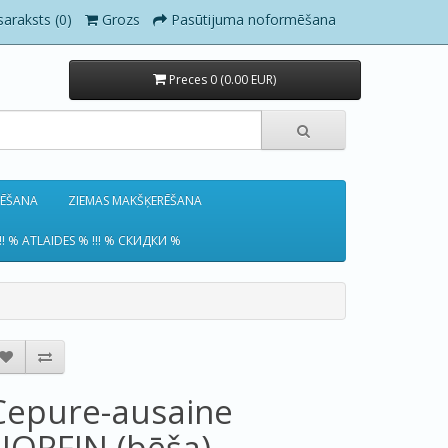
saraksts (0)
Grozs
Pasūtijuma noformēšana
Preces 0 (0.00 EUR)
RĒŠANA
ZIEMAS MAKŠĶERĒŠANA
!! % ATLAIDES % !!! % СКИДКИ %
Cepure-ausaine
NORFIN (bēša)