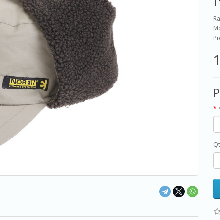
Ra
Mo
Pi
1
P
Qt