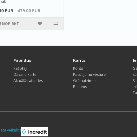
hab..
90 EUR
479.00 EUR
NOPIRKT
Papildus
Konts
I
Ražotāji
Konts
Ga
Dāvanu karte
Pasūtījumu vēsture
sū
Aktuālās atlaides
Grāmatzīmes
Si
Biļetens
In
Ta