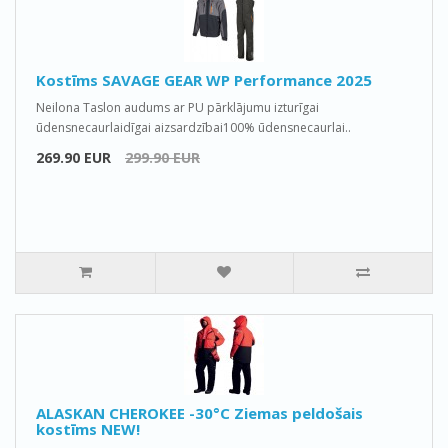
Kostīms SAVAGE GEAR WP Performance 2025
Neilona Taslon audums ar PU pārklājumu izturīgai
ūdensnecaurlaidīgai aizsardzībai100% ūdensnecaurlai..
269.90 EUR
299.90 EUR
ALASKAN CHEROKEE -30°C Ziemas peldošais
kostīms NEW!