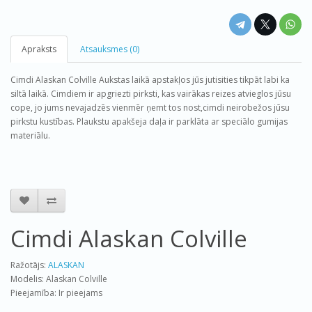
Apraksts
Atsauksmes (0)
Cimdi Alaskan Colville Aukstas laikā apstakļos jūs jutisities tikpāt labi ka
siltā laikā. Cimdiem ir apgriezti pirksti, kas vairākas reizes atvieglos jūsu
cope, jo jums nevajadzēs vienmēr ņemt tos nost,cimdi neirobežos jūsu
pirkstu kustības. Plaukstu apakšeja daļa ir parklāta ar speciālo gumijas
materiālu.
Cimdi Alaskan Colville
Ražotājs:
ALASKAN
Modelis: Alaskan Colville
Pieejamība: Ir pieejams