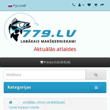
Русский
Aktuālās atlaides
Preces 0 (0.00 EUR)
Kategorijas
APĢĒRBS, APAVI UN EKIPĒJUMS
Cimdi Alaskan Colville