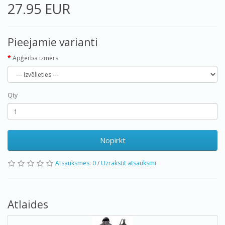
27.95 EUR
Pieejamie varianti
Apģērba izmērs
Qty
Nopirkt
Atsauksmes: 0
/
Uzrakstīt atsauksmi
Atlaides