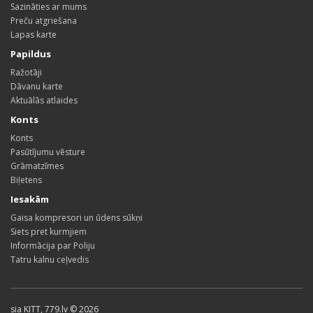
Sazināties ar mums
Preču atgriešana
Lapas karte
Papildus
Ražotāji
Dāvanu karte
Aktuālās atlaides
Konts
Konts
Pasūtījumu vēsture
Grāmatzīmes
Biļetens
Iesakām
Gaisa kompresori un ūdens sūkņi
Siets pret kurmjiem
Informācija par Poliju
Tatru kalnu ceļvedis
sia KITT, 779.lv © 2026