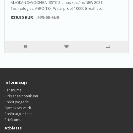
ALASKAN SAVOONGA -35°C Ziemas kostīms NEW 2021!
Technologies: AERO-TEX, Waterproof 10000 Breathab..
389.90 EUR
479.00 EUR
Informācija
Par mums
Pirkšanas noteikumi
Preču piegāde
Apmaksas veidi
Preču atgriešana
Privātums
Atblasts