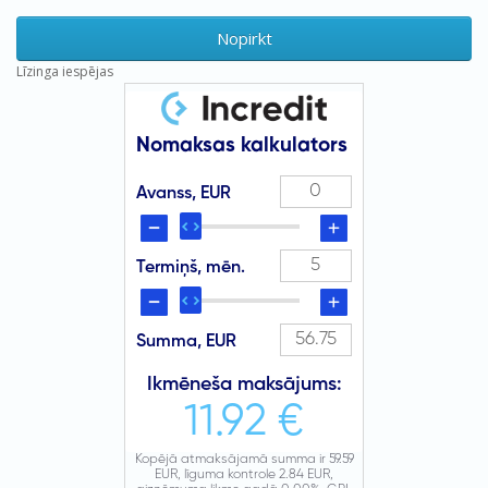
Nopirkt
Līzinga iespējas