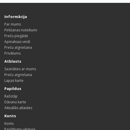
Informācija
Par mums
Pirkšanas noteikumi
Preču piegāde
Apmaksas veidi
Preču atgriešana
Privātums
Atblasts
Sazināties ar mums
Preču atgriešana
Lapas karte
Papildus
Ražotāji
Dāvanu karte
Aktuālās atlaides
Konts
Konts
Pasūtījumu vēsture