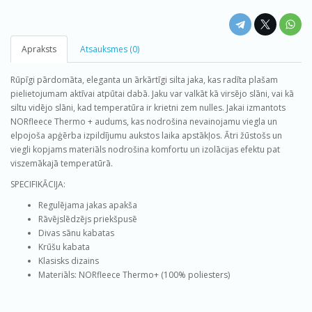
Apraksts
Atsauksmes (0)
Rūpīgi pārdomāta, eleganta un ārkārtīgi silta jaka, kas radīta plašam
pielietojumam aktīvai atpūtai dabā. Jaku var valkāt kā virsējo slāni, vai kā
siltu vidējo slāni, kad temperatūra ir krietni zem nulles. Jakai izmantots
NORfleece Thermo + audums, kas nodrošina nevainojamu viegla un
elpojoša apģērba izpildījumu aukstos laika apstākļos. Ātri žūstošs un
viegli kopjams materiāls nodrošina komfortu un izolācijas efektu pat
viszemākajā temperatūrā.
SPECIFIKĀCIJA:
Regulējama jakas apakša
Rāvējslēdzējs priekšpusē
Divas sānu kabatas
Krūšu kabata
Klasisks dizains
Materiāls: NORfleece Thermo+ (100% poliesters)