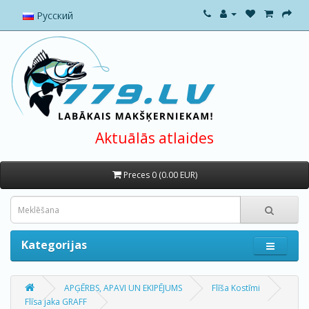
Русский
Aktuālās atlaides
Preces 0 (0.00 EUR)
Kategorijas
APĢĒRBS, APAVI UN EKIPĒJUMS
Flīša Kostīmi
Flīsa jaka GRAFF