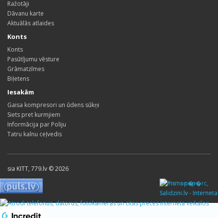
Ražotāji
Dāvanu karte
Aktuālās atlaides
Konts
Konts
Pasūtījumu vēsture
Grāmatzīmes
Biļetens
Iesakām
Gaisa kompresori un ūdens sūkņi
Siets pret kurmjiem
Informācija par Poliju
Tatru kalnu ceļvedis
sia KITT, 779.lv © 2026
Pirms nop�rc,
Salidzini.lv - Interneta
veikali, Kuponi, OCTA
kalkulators, KASKO