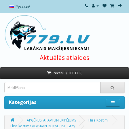
Русский
Aktuālās atlaides
Preces 0 (0.00 EUR)
Kategorijas
APĢĒRBS, APAVI UN EKIPĒJUMS
Flīša Kostīmi
Flīsa kostīms ALASKAN ROYAL FISH Grey