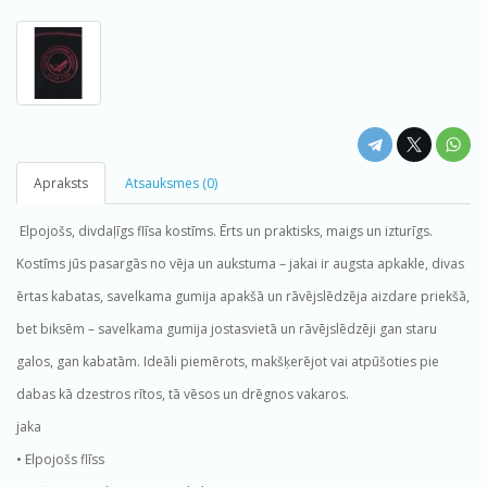
Apraksts
Atsauksmes (0)
Elpojošs, divdaļīgs flīsa kostīms. Ērts un praktisks, maigs un izturīgs.
Kostīms jūs pasargās no vēja un aukstuma – jakai ir augsta apkakle, divas
ērtas kabatas, savelkama gumija apakšā un rāvējslēdzēja aizdare priekšā,
bet biksēm – savelkama gumija jostasvietā un rāvējslēdzēji gan staru
galos, gan kabatām. Ideāli piemērots, makšķerējot vai atpūšoties pie
dabas kā dzestros rītos, tā vēsos un drēgnos vakaros.
jaka
• Elpojošs flīss