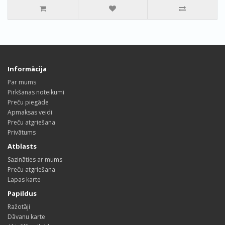
Informācija
Par mums
Pirkšanas noteikumi
Preču piegāde
Apmaksas veidi
Preču atgriešana
Privātums
Atblasts
Sazināties ar mums
Preču atgriešana
Lapas karte
Papildus
Ražotāji
Dāvanu karte