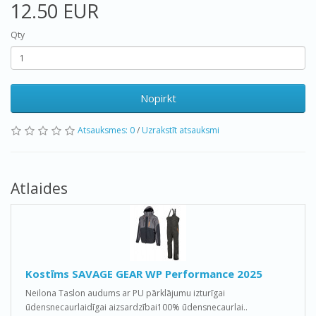
12.50 EUR
Qty
Nopirkt
Atsauksmes: 0
/
Uzrakstīt atsauksmi
Atlaides
Kostīms SAVAGE GEAR WP Performance 2025
Neilona Taslon audums ar PU pārklājumu izturīgai
ūdensnecaurlaidīgai aizsardzībai100% ūdensnecaurlai..