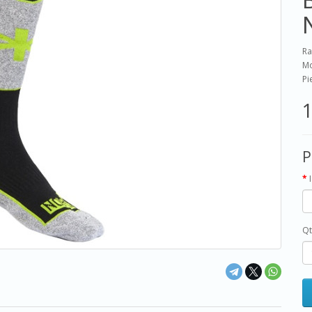
Ra
Mo
Pi
1
P
Qt