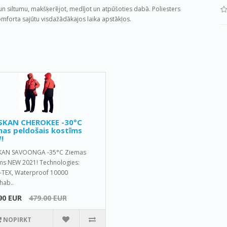
un siltumu, makšķerējot, medījot un atpūšoties dabā. Poliesters
mforta sajūtu visdažādākajos laika apstākļos.
SKAN CHEROKEE -30°C
as peldošais kostīms
!
KAN SAVOONGA -35°C Ziemas
ms NEW 2021! Technologies:
TEX, Waterproof 10000
hab..
90 EUR
479.00 EUR
NOPIRKT