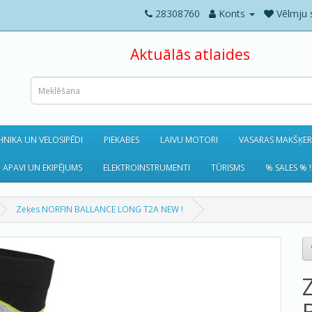
28308760
Konts
Vēlmju 
Aktuālās atlaides
NIKA UN VELOSIPĒDI
PIEKABES
LAIVU MOTORI
VASARAS MAKŠĶE
 APAVI UN EKIPĒJUMS
ELEKTROINSTRUMENTI
TŪRISMS
% SALES % !
Zeķes NORFIN BALLANCE LONG T2A NEW !