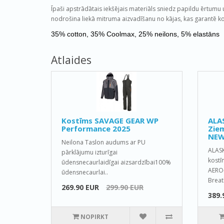
Īpaši apstrādātais iekšējais materiāls sniedz papildu ērtumu 
nodrošina liekā mitruma aizvadīšanu no kājas, kas garantē ko
35% cotton
, 35% Coolmax, 25% neilons
, 5% elastāns
Atlaides
Kostīms SAVAGE GEAR WP
ALA
Performance 2025
Ziem
NEW
Neilona Taslon audums ar PU
ALAS
pārklājumu izturīgai
kostī
ūdensnecaurlaidīgai aizsardzībai100%
AERO-
ūdensnecaurlai..
Breat
269.90 EUR
299.90 EUR
389.
NOPIRKT