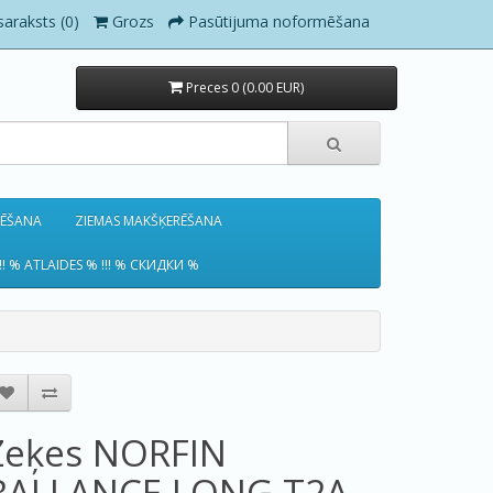
saraksts (0)
Grozs
Pasūtijuma noformēšana
Preces 0 (0.00 EUR)
RĒŠANA
ZIEMAS MAKŠĶERĒŠANA
!! % ATLAIDES % !!! % СКИДКИ %
Zeķes NORFIN
BALLANCE LONG T2A