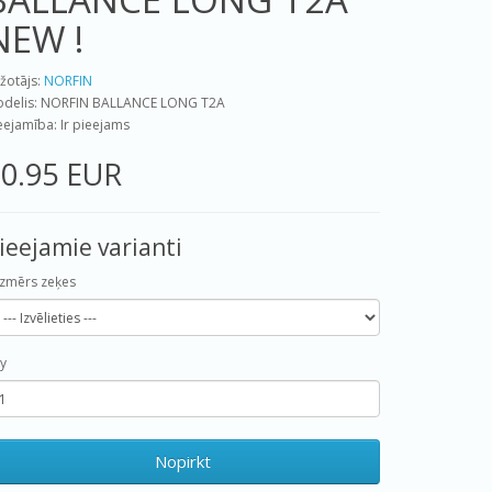
NEW !
žotājs:
NORFIN
delis: NORFIN BALLANCE LONG T2A
eejamība: Ir pieejams
0.95 EUR
ieejamie varianti
Izmērs zeķes
y
Nopirkt