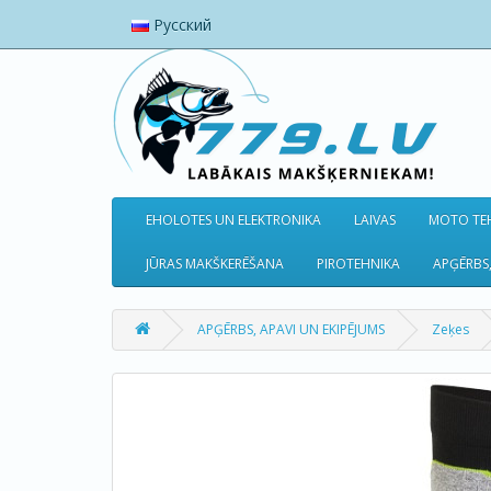
Русский
EHOLOTES UN ELEKTRONIKA
LAIVAS
MOTO TEH
JŪRAS MAKŠKERĒŠANA
PIROTEHNIKA
APĢĒRBS,
APĢĒRBS, APAVI UN EKIPĒJUMS
Zeķes