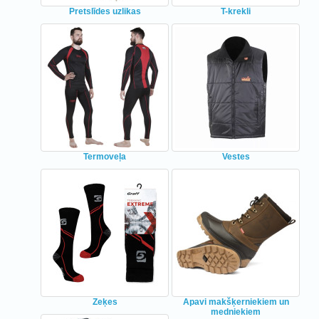
Pretslīdes uzlikas
T-krekli
Termoveļa
Vestes
Zeķes
Apavi makšķerniekiem un
medniekiem