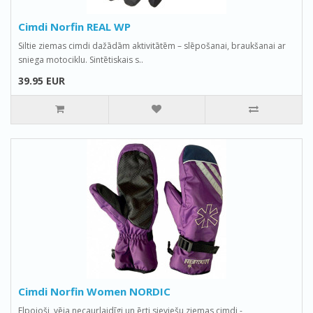
Cimdi Norfin REAL WP
Siltie ziemas cimdi dažādām aktivitātēm – slēpošanai, braukšanai ar
sniega motociklu. Sintētiskais s..
39.95 EUR
Cimdi Norfin Women NORDIC
Elpojoši, vēja necaurlaidīgi un ērti sieviešu ziemas cimdi -