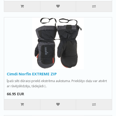
Cimdi Norfin EXTREME ZIP
Īpaši silti dūraiņi priekš ekstrēma aukstuma. Priekšējo daļu var atvērt
ar rāvējslēdzēju, tādejādi ļ..
66.95 EUR