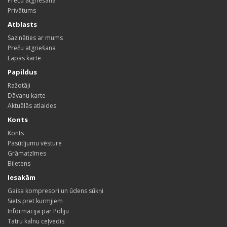
Preču atgriešana
Privātums
Atblasts
Sazināties ar mums
Preču atgriešana
Lapas karte
Papildus
Ražotāji
Dāvanu karte
Aktuālās atlaides
Konts
Konts
Pasūtījumu vēsture
Grāmatzīmes
Biļetens
Iesakām
Gaisa kompresori un ūdens sūkņi
Siets pret kurmjiem
Informācija par Poliju
Tatru kalnu ceļvedis