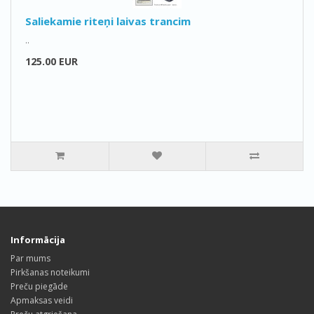
Saliekamie riteņi laivas trancim
..
125.00 EUR
Informācija
Par mums
Pirkšanas noteikumi
Preču piegāde
Apmaksas veidi