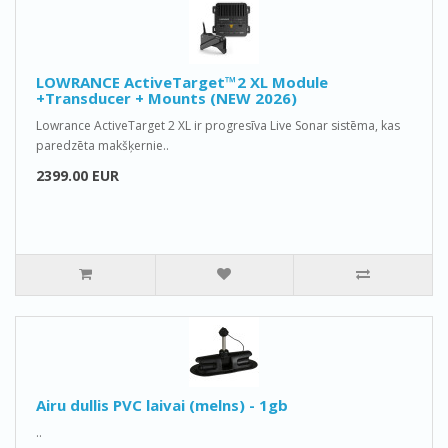
LOWRANCE ActiveTarget™2 XL Module
+Transducer + Mounts (NEW 2026)
Lowrance ActiveTarget 2 XL ir progresīva Live Sonar sistēma, kas
paredzēta makšķernie..
2399.00 EUR
Airu dullis PVC laivai (melns) - 1gb
..