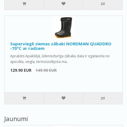
Superviegli ziemas zābaki NORDMAN QUADDRO
-70ºС ar radzem
Apraksts Apakšējā, ūdensizturīga zābaku daļa ir izgatavota no
speciāla, viegla, termoizolējoša ma..
129.90 EUR
149.90 EUR
Jaunumi