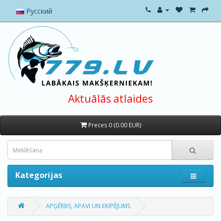
Русский
Aktuālās atlaides
Preces 0 (0.00 EUR)
Kategorijas
APĢĒRBS, APAVI UN EKIPĒJUMS