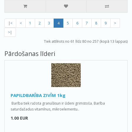
|<
<
1
2
3
4
5
6
7
8
9
>
>|
Tiek attlēots no 61 līdz 80 no 257 (kopā 13 lappas)
Pārdošanas līderi
PAPILDBARĪBA ZIVĪM 1kg
Barība tiek ražota granulāsun ir ūdeni grimstoša. Barība
saturdažadus vitamīnus, mikroelementu..
1.00 EUR