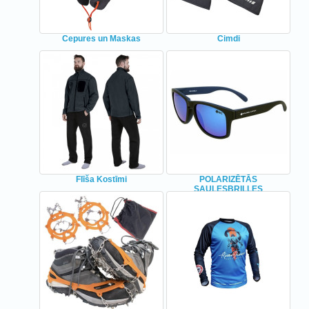
Cepures un Maskas
Cimdi
Flīša Kostīmi
POLARIZĒTĀS
SAULESBRILLES