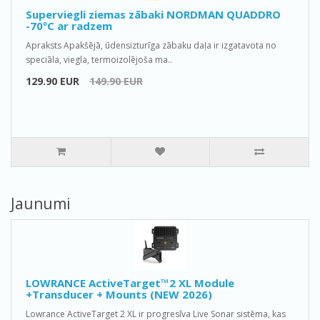
Superviegli ziemas zābaki NORDMAN QUADDRO
-70ºС ar radzem
Apraksts Apakšējā, ūdensizturīga zābaku daļa ir izgatavota no
speciāla, viegla, termoizolējoša ma..
129.90 EUR
149.90 EUR
Jaunumi
LOWRANCE ActiveTarget™2 XL Module
+Transducer + Mounts (NEW 2026)
Lowrance ActiveTarget 2 XL ir progresīva Live Sonar sistēma, kas