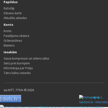
Papildus
Ražotāji
Dāvanu karte
Aktuālās atlaides
Konts
Konts
Pasūtījumu vēsture
Grāmatzīmes
Biļetens
Iesakām
Gaisa kompresori un ūdens sūkņi
Siets pret kurmjiem
Informācija par Poliju
Tatru kalnu ceļvedis
sia KITT, 779.lv © 2026
Pirms nop�rc,
Salidzini.lv - Interneta
veikali, Kuponi, OCTA