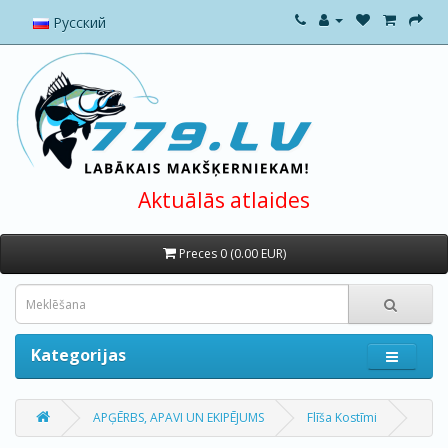
Русский
Aktuālās atlaides
Preces 0 (0.00 EUR)
Kategorijas
APĢĒRBS, APAVI UN EKIPĒJUMS
Flīša Kostīmi