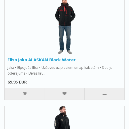
Flīsa jaka ALASKAN Black Water
jaka • Elpojošs flīss • Uzšuves uz pleciem un ap kabatām • Sietiņa
oderējums • Divas krū..
69.95 EUR