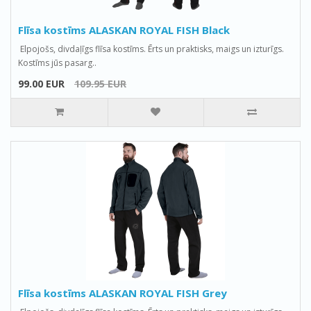
Flīsa kostīms ALASKAN ROYAL FISH Black
Elpojošs, divdaļīgs flīsa kostīms. Ērts un praktisks, maigs un izturīgs.
Kostīms jūs pasarg..
99.00 EUR
109.95 EUR
Flīsa kostīms ALASKAN ROYAL FISH Grey