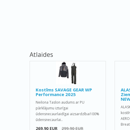
Atlaides
Kostīms SAVAGE GEAR WP
ALA
Performance 2025
Ziem
NEW
Neilona Taslon audums ar PU
ALAS
pārklājumu izturīgai
kostī
ūdensnecaurlaidīgai aizsardzībai100%
AERO-
ūdensnecaurlai..
Breat
269.90 EUR
299.90 EUR