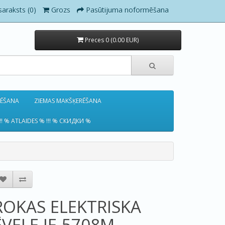
saraksts (0)
Grozs
Pasūtijuma noformēšana
Preces 0 (0.00 EUR)
RĒŠANA
ZIEMAS MAKŠĶERĒŠANA
!! % ATLAIDES % !!! % СКИДКИ %
ROKAS ELEKTRISKA
ĒVELE IE-5708M