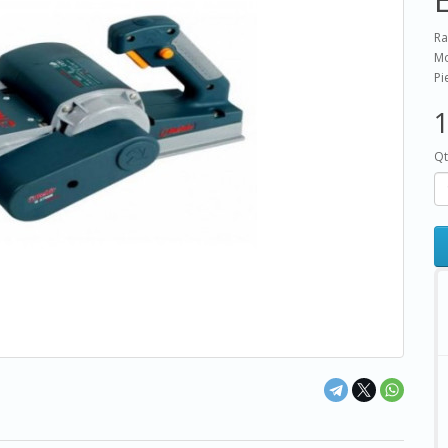
Ra
Mo
Pi
1
Qt