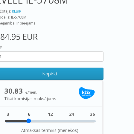
žotājs:
REBIR
delis: IE-5708M
eejamība: Ir pieejams
84.95 EUR
y
Nopirkt