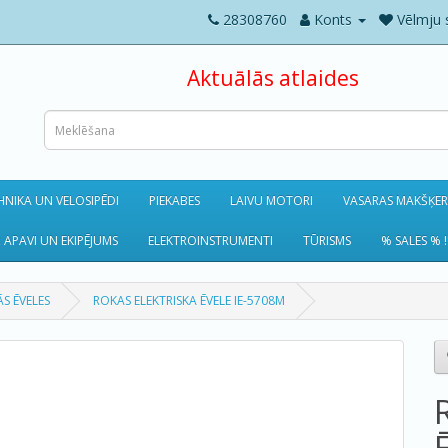
28308760
Konts
Vēlmju 
Aktuālās atlaides
NIKA UN VELOSIPĒDI
PIEKABES
LAIVU MOTORI
VASARAS MAKŠĶE
 APAVI UN EKIPĒJUMS
ELEKTROINSTRUMENTI
TŪRISMS
% SALES % !
S ĒVELES
ROKAS ELEKTRISKA ĒVELE IE-5708M