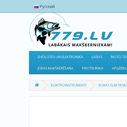
Русский
EHOLOTES UN ELEKTRONIKA
LAIVAS
MOTO TEH
JŪRAS MAKŠKERĒŠANA
PIROTEHNIKA
APĢĒRBS,
ELEKTROINSTRUMENTI
ROKAS ELEKTRISKĀ