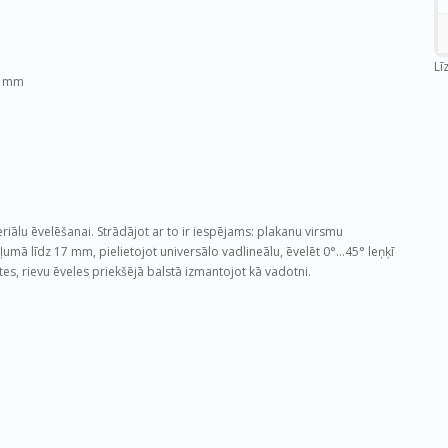
Lī
7 mm
iālu ēvelēšanai. Strādājot ar to ir iespējams: plakanu virsmu
iļumā līdz 17 mm, pielietojot universālo vadlineālu, ēvelēt 0°…45° leņķī
s, rievu ēveles priekšējā balstā izmantojot kā vadotni.