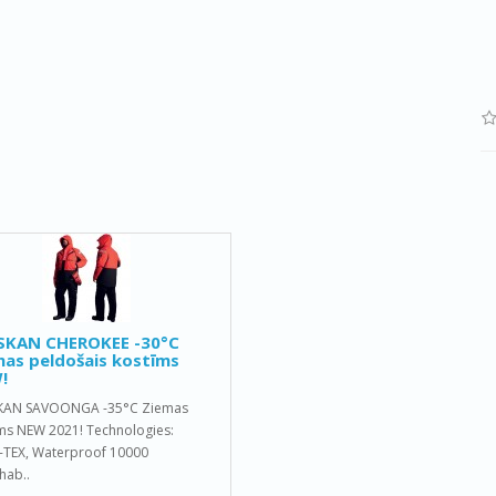
SKAN CHEROKEE -30°C
as peldošais kostīms
!
KAN SAVOONGA -35°C Ziemas
ms NEW 2021! Technologies:
TEX, Waterproof 10000
hab..