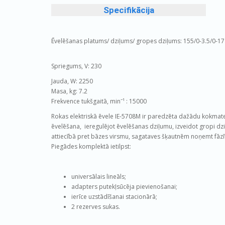
Specifikācija
Ēvelēšanas platums/ dziļums/ gropes dziļums:
155/0-3.5/0-1
Spriegums, V:
230
Jauda, W:
2250
Masa, kg:
7.2
Frekvence tukšgaitā, minˉ¹ :
15000
Rokas elektriskā ēvele IE-5708M ir paredzēta dažādu kokmater
ēvelēšana, ieregulējot ēvelēšanas dziļumu,
izveidot gropi dz
attiecībā pret bāzes virsmu, sagataves šķautnēm noņemt fāzīte
Piegādes komplektā ietilpst:
universālais lineāls;
adapters putekļsūcēja pievienošanai;
ierīce uzstādīšanai stacionārā;
2 rezerves sukas.