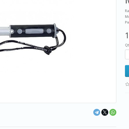
Ra
Mo
Pi
1
Qt