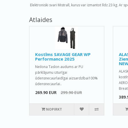
Elektroniski svari Mistrall, kurus var izmantot līdz 23 kg. Ar sp
Atlaides
Kostīms SAVAGE GEAR WP
ALA
Performance 2025
Ziem
NEW
Neilona Taslon audums ar PU
ALAS
pārklājumu izturīgai
kostī
ūdensnecaurlaidīgai aizsardzībai100%
AERO-
ūdensnecaurlai..
Breat
269.90 EUR
299.90 EUR
389.
NOPIRKT