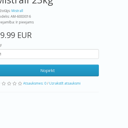
žotājs:
Mistrall
delis: AM-6003016
eejamība: Ir pieejams
9.99 EUR
y
Nopirkt
Atsauksmes: 0
/
Uzrakstīt atsauksmi