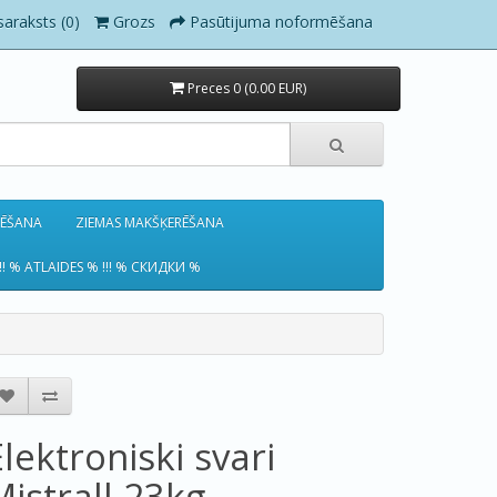
saraksts (0)
Grozs
Pasūtijuma noformēšana
Preces 0 (0.00 EUR)
RĒŠANA
ZIEMAS MAKŠĶERĒŠANA
!! % ATLAIDES % !!! % СКИДКИ %
Elektroniski svari
Mistrall 23kg