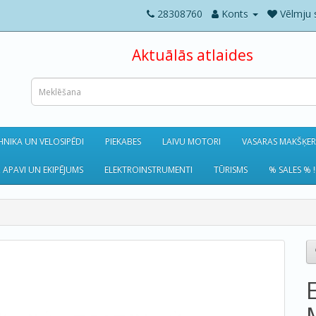
28308760
Konts
Vēlmju 
Aktuālās atlaides
NIKA UN VELOSIPĒDI
PIEKABES
LAIVU MOTORI
VASARAS MAKŠĶE
 APAVI UN EKIPĒJUMS
ELEKTROINSTRUMENTI
TŪRISMS
% SALES % !