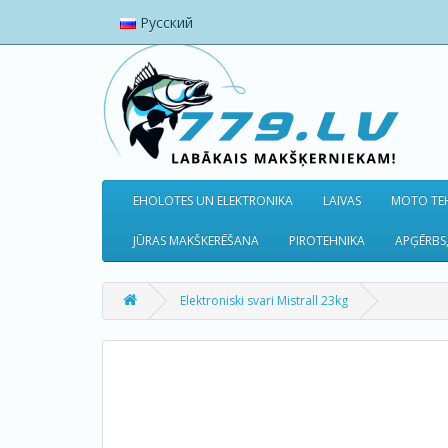
Русский
EHOLOTES UN ELEKTRONIKA
LAIVAS
MOTO TEH
JŪRAS MAKŠKERĒŠANA
PIROTEHNIKA
APĢĒRBS,
Elektroniski svari Mistrall 23kg