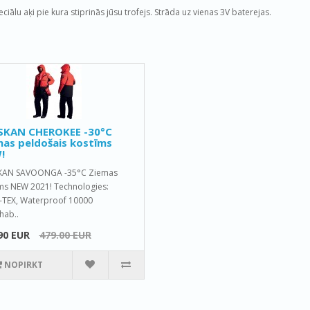
eciālu aķi pie kura stiprinās jūsu trofejs. Strāda uz vienas 3V baterejas.
SKAN CHEROKEE -30°C
as peldošais kostīms
!
KAN SAVOONGA -35°C Ziemas
ms NEW 2021! Technologies:
TEX, Waterproof 10000
hab..
90 EUR
479.00 EUR
NOPIRKT