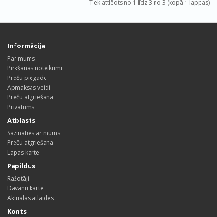
Tiek attlēots no 1 līdz 3 no 3 (kopā 1 lappas)
Informācija
Par mums
Pirkšanas noteikumi
Preču piegāde
Apmaksas veidi
Preču atgriešana
Privātums
Atblasts
Sazināties ar mums
Preču atgriešana
Lapas karte
Papildus
Ražotāji
Dāvanu karte
Aktuālās atlaides
Konts