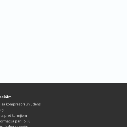
esakām
isa kompresori un ūdens
kņi
ets pret kurmjiem
formācija par Poliju
tru kalnu ceļvedis