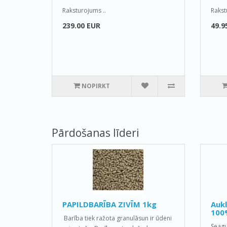
Raksturojums ..
Rakst
239.00 EUR
49.9
NOPIRKT
Pārdošanas līderi
PAPILDBARĪBA ZIVĪM 1kg
Auk
100
Barība tiek ražota granulāsun ir ūdeni
Seagu