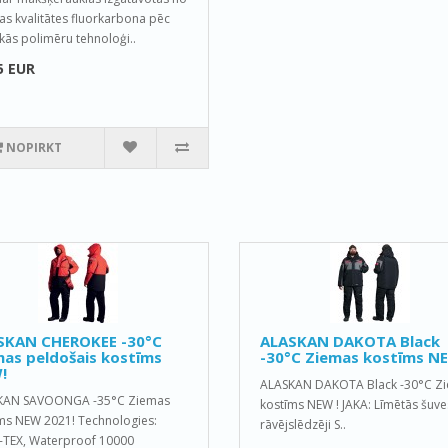
as kvalitātes fluorkarbona pēc
kās polimēru tehnoloģi..
5 EUR
NOPIRKT
SKAN CHEROKEE -30°C
ALASKAN DAKOTA Black
as peldošais kostīms
-30°C Ziemas kostīms NE
!
ALASKAN DAKOTA Black -30°C Z
KAN SAVOONGA -35°C Ziemas
kostīms NEW ! JAKA: Līmētās šuve
ms NEW 2021! Technologies:
rāvējslēdzēji S..
TEX, Waterproof 10000