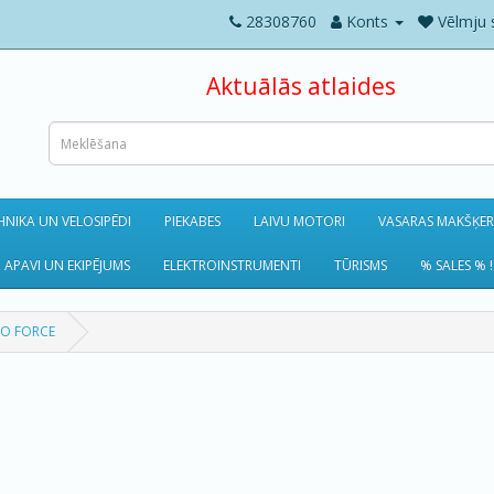
28308760
Konts
Vēlmju 
Aktuālās atlaides
NIKA UN VELOSIPĒDI
PIEKABES
LAIVU MOTORI
VASARAS MAKŠĶE
 APAVI UN EKIPĒJUMS
ELEKTROINSTRUMENTI
TŪRISMS
% SALES % !
O FORCE