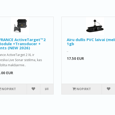
RANCE ActiveTarget™2
Airu dullis PVC laivai (mel
Module +Transducer +
1gb
nts (NEW 2026)
..
nce ActiveTarget 2 XL ir
17.50 EUR
esīva Live Sonar sistēma, kas
zēta makšķernie..
.00 EUR
NOPIRKT
NOPIRKT