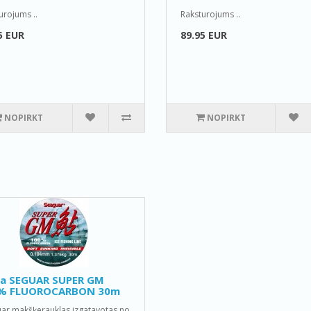
urojums ..
Raksturojums ..
5 EUR
89.95 EUR
NOPIRKT
NOPIRKT
la SEGUAR SUPER GM
% FLUOROCARBON 30m
ar makšķerauklas izgatavotas no