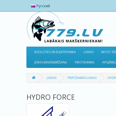
Русский
EHOLOTES UN ELEKTRONIKA
LAIVAS
MOTO TEH
JŪRAS MAKŠKERĒŠANA
PIROTEHNIKA
APĢĒRBS,
LAIVAS
PIEPŪŠAMĀS LAIVAS
HYDR
HYDRO FORCE