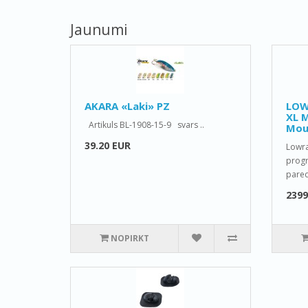
Jaunumi
AKARA «Laki» PZ
LOW
XL 
Artikuls BL-1908-15-9 svars ..
Mou
39.20 EUR
Lowra
progr
pared
2399
NOPIRKT