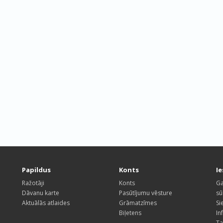
Papildus
Konts
I
Ražotāji
Konts
Ga
Dāvanu karte
Pasūtījumu vēsture
sū
Aktuālās atlaides
Grāmatzīmes
Si
Biļetens
In
Ta