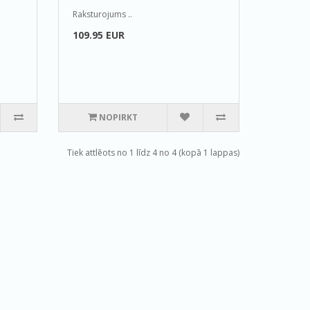
Raksturojums ..
109.95 EUR
NOPIRKT
Tiek attlēots no 1 līdz 4 no 4 (kopā 1 lappas)