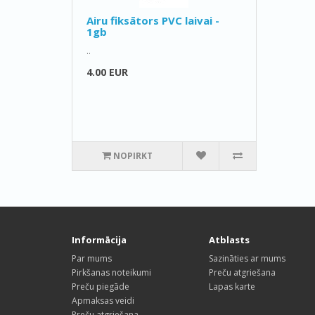
Airu fiksātors PVC laivai -
1gb
..
4.00 EUR
NOPIRKT
Informācija
Atblasts
Par mums
Sazināties ar mums
Pirkšanas noteikumi
Preču atgriešana
Preču piegāde
Lapas karte
Apmaksas veidi
Preču atgriešana