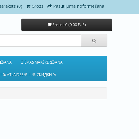
saraksts (0)
Grozs
Pasūtijuma noformēšana
Preces 0 (0.00 EUR)
RĒŠANA
ZIEMAS MAKŠĶERĒŠANA
!! % ATLAIDES % !!! % СКИДКИ %