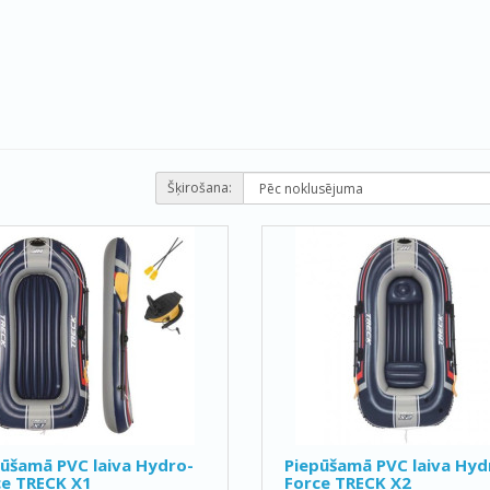
Šķirošana:
ūšamā PVC laiva Hydro-
Piepūšamā PVC laiva Hyd
ce TRECK X1
Force TRECK X2