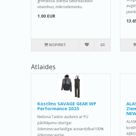
grimstoša. Barība saturdažadus
augst
vitamīnus, mikroelementu..
jaunā
1.00 EUR
13.6
NOPIRKT
Atlaides
Kostīms SAVAGE GEAR WP
ALA
Performance 2025
Ziem
NEW
Neilona Taslon audums ar PU
ALAS
pārklājumu izturīgai
kostī
ūdensnecaurlaidīgai aizsardzībai100%
AERO-
ūdensnecaurlai..