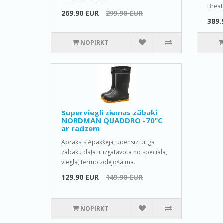
Breat
269.90 EUR
299.90 EUR
389.
NOPIRKT
Superviegli ziemas zābaki
NORDMAN QUADDRO -70ºС
ar radzem
Apraksts Apakšējā, ūdensizturīga
zābaku daļa ir izgatavota no speciāla,
viegla, termoizolējoša ma..
129.90 EUR
149.90 EUR
NOPIRKT