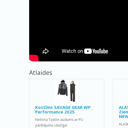
Atlaides
Kostīms SAVAGE GEAR WP
ALA
Performance 2025
Ziem
NEW
Neilona Taslon audums ar PU
ALAS
pārklājumu izturīgai