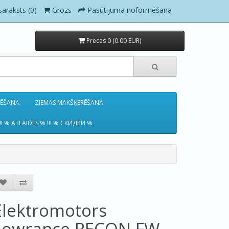
saraksts (0)
Grozs
Pasūtijuma noformēšana
Preces 0 (0.00 EUR)
RĒŠANA
ZIEMAS MAKŠĶERĒŠANA
!! % ATLAIDES % !!! % СКИДКИ %
Elektromotors
Lowrance RECON FW