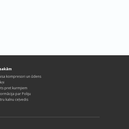
esakām
isa kompresori un ūdens
kņi
ets pret kurmjiem
formācija par Poliju
tru kalnu ceļvedis