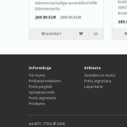
kostī
ūdensnecaurlaidīgai aizsardzībai100%
AERO-
ūdensnecaurlai..
Breat
269.90 EUR
299.90 EUR
389.
NOPIRKT
Informācija
Atblasts
Par mums
Sazināties ar mums
Pirkšanas noteikumi
Preču atgriešana
Preču piegāde
Lapas karte
Apmaksas veidi
Preču atgriešana
Privātums
sia KITT, 779.lv © 2026