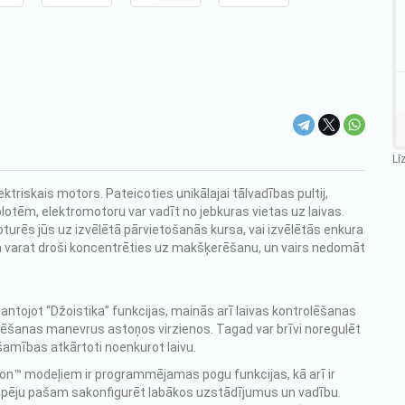
Lī
riskais motors. Pateicoties unikālajai tālvadības pultij,
lotēm, elektromotoru var vadīt no jebkuras vietas uz laivas.
urēs jūs uz izvēlētā pārvietošanās kursa, vai izvēlētās enkura
ka varat droši koncentrēties uz makšķerēšanu, un vairs nedomāt
antojot “Džoistika” funkcijas, mainās arī laivas kontrolēšanas
tūrēšanas manevrus astoņos virzienos. Tagad var brīvi noregulēt
šamības atkārtoti noenkurot laivu.
on™ modeļiem ir programmējamas pogu funkcijas, kā arī ir
espēju pašam sakonfigurēt labākos uzstādījumus un vadību.