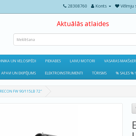
28308760
Konts
Vēlmju 
Aktuālās atlaides
NIKA UN VELOSIPĒDI
PIEKABES
LAIVU MOTORI
VASARAS MAKŠĶE
 APAVI UN EKIPĒJUMS
ELEKTROINSTRUMENTI
TŪRISMS
% SALES % !
 RECON FW 90/115LB 72″