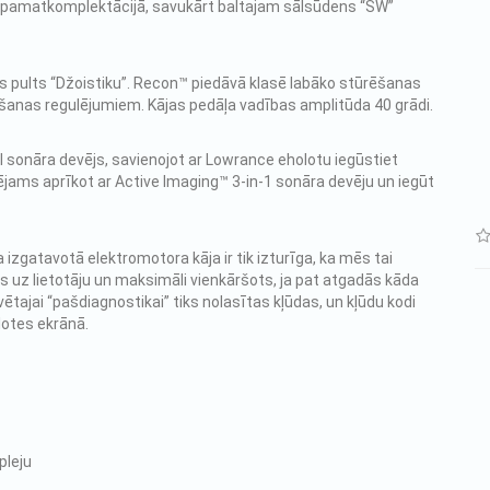
s pamatkomplektācijā, savukārt baltajam sālsūdens “SW”
s pults “Džoistiku”. Recon™ piedāvā klasē labāko stūrēšanas
ēšanas regulējumiem. Kājas pedāļa vadības amplitūda 40 grādi.
 sonāra devējs, savienojot ar Lowrance eholotu iegūstiet
jams aprīkot ar Active Imaging™ 3-in-1 sonāra devēju un iegūt
zgatavotā elektromotora kāja ir tik izturīga, ka mēs tai
s uz lietotāju un maksimāli vienkāršots, ja pat atgadās kāda
ētajai “pašdiagnostikai” tiks nolasītas kļūdas, un kļūdu kodi
olotes ekrānā.
pleju