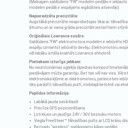
(Melnajam saldūdens “FW” modelim pedālis ir iekļaut
modelim pedāli ir iespējams iegādāties atsevišķi)
Nepieredzēta precizitāte:
Augstākā precizitāte neaprobežojas tikai ar tālvadība
ātrumu un ar viena grāda precizitāti iestatītiem stūr
Oriģinālais Lowrance sonārs:
Saldūdens “FW” elektromotora modelim ir iebūvēts HDI
iespēju izmantot iebūvēto devēju. Elektromotoru iespē
vēl labāku attēla kvalitāti Lowrance ehholotē.
Pietiekami izturīgs jebkam:
No neiznīcināmas oglekļa šķiedras kompozītmateriāla i
piedāvājam mūža garantiju. Bet tas vēl nav viss. Vērst
elektroniska kļūme ar elektromotoru, pateicoties iebūv
tiks parādīti tālvadības pultī, mobilajā lietotnē vai eh
Papildus informācija:
Labākā jauda savā klasē
Precīza GPS pozicionēšana
Ļoti kluss un jaudīgs 24V / 36V bezsuku motors
Viegla FreeSteer™ tālvadības pults ar LCD krāsu dis
Bezvadu “wireless”, pielāgojams kājas pedālis