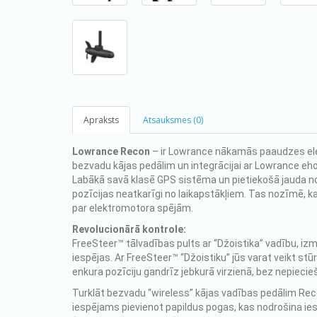
Apraksts
Atsauksmes (0)
Lowrance Recon
– ir Lowrance nākamās paaudzes elekt
bezvadu kājas pedālim un integrācijai ar Lowrance eho
Labākā savā klasē GPS sistēma un pietiekošā jauda not
pozīcijas neatkarīgi no laikapstākļiem. Tas nozīmē, 
par elektromotora spējām.
Revolucionārā kontrole:
FreeSteer™ tālvadības pults ar “Džoistika” vadību, izm
iespējas. Ar FreeSteer™ “Džoistiku” jūs varat veikt s
enkura pozīciju gandrīz jebkurā virzienā, bez nepiecie
Turklāt bezvadu “wireless” kājas vadības pedālim Rec
iespējams pievienot papildus pogas, kas nodrošina i