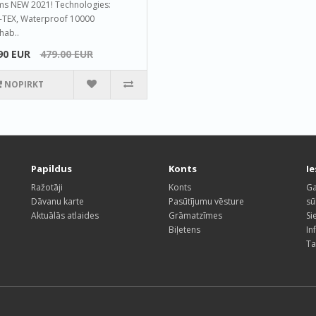
ms NEW 2021! Technologies:
TEX, Waterproof 10000
hab..
90 EUR
479.00 EUR
NOPIRKT
Papildus
Konts
I
Ražotāji
Konts
Ga
Dāvanu karte
Pasūtījumu vēsture
sū
Aktuālās atlaides
Grāmatzīmes
Si
Biļetens
In
Ta