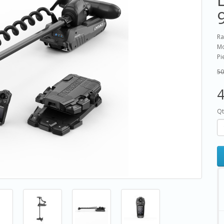
Ra
Mo
Pi
50
Qt