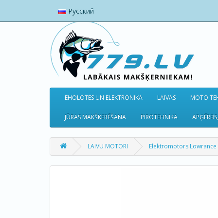
Русский
EHOLOTES UN ELEKTRONIKA
LAIVAS
MOTO TEH
JŪRAS MAKŠKERĒŠANA
PIROTEHNIKA
APĢĒRBS,
LAIVU MOTORI
Elektromotors Lowrance