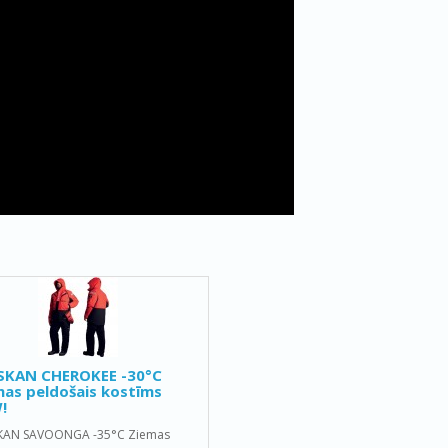
SKAN CHEROKEE -30°C
as peldošais kostīms
!
KAN SAVOONGA -35°C Ziemas