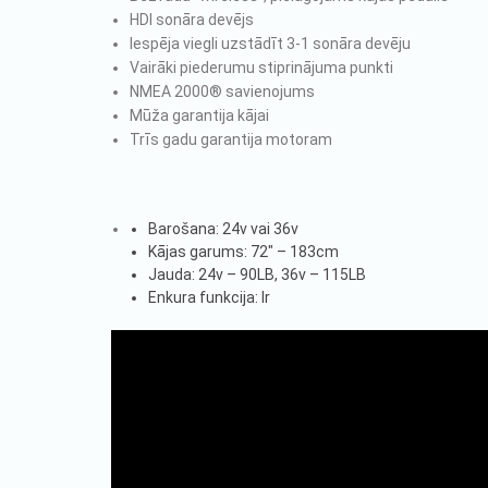
HDI sonāra devējs
Iespēja viegli uzstādīt 3-1 sonāra devēju
Vairāki piederumu stiprinājuma punkti
NMEA 2000® savienojums
Mūža garantija kājai
Trīs gadu garantija motoram
Barošana: 24v vai 36v
Kājas garums: 72″ – 183cm
Jauda: 24v – 90LB, 36v – 115LB
Enkura funkcija: Ir