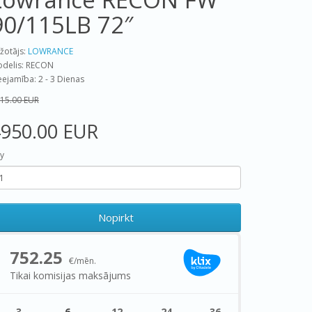
90/115LB 72″
žotājs:
LOWRANCE
delis: RECON
eejamība: 2 - 3 Dienas
15.00 EUR
4950.00 EUR
y
Nopirkt