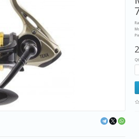
Ra
Mo
Pi
2
Qt