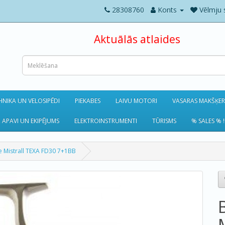
28308760
Konts
Vēlmju 
Aktuālās atlaides
NIKA UN VELOSIPĒDI
PIEKABES
LAIVU MOTORI
VASARAS MAKŠĶE
 APAVI UN EKIPĒJUMS
ELEKTROINSTRUMENTI
TŪRISMS
% SALES % !
e Mistrall TEXA FD30 7+1BB