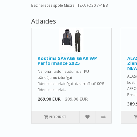
Bezinereces spole Mistrall TEXA FD30 7+1BB
Atlaides
Kostīms SAVAGE GEAR WP
ALA
Performance 2025
Ziem
NEW
Neilona Taslon audums ar PU
ALAS
pārklājumu izturīgai
kostī
ūdensnecaurlaidīgai aizsardzībai100%
AERO-
ūdensnecaurlai..
Breat
269.90 EUR
299.90 EUR
389.
NOPIRKT