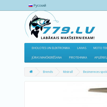
Русский
EHOLOTES UN ELEKTRONIKA
LAIVAS
MOTO TEH
JŪRAS MAKŠKERĒŠANA
PIROTEHNIKA
APĢĒRBS,
Brends
Mistrall
Bezinereces spol