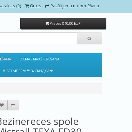
saraksts (0)
Grozs
Pasūtijuma noformēšana
Preces 0 (0.00 EUR)
RĒŠANA
ZIEMAS MAKŠĶERĒŠANA
!! % ATLAIDES % !!! % СКИДКИ %
Bezinereces spole
Mistrall TEXA FD30