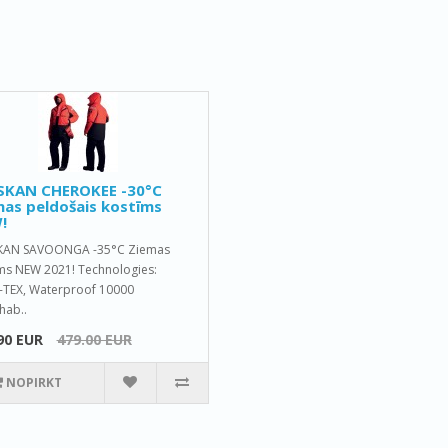
SKAN CHEROKEE -30°C
as peldošais kostīms
!
KAN SAVOONGA -35°C Ziemas
ms NEW 2021! Technologies:
TEX, Waterproof 10000
hab..
90 EUR
479.00 EUR
NOPIRKT