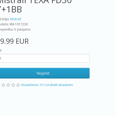
7+1BB
žotājs:
Mistrall
delis: KM-1017230
eejamība: Ir pieejams
9.99 EUR
y
Nopirkt
Atsauksmes: 0
/
Uzrakstīt atsauksmi