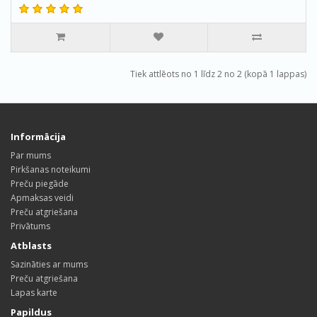
Tiek attlēots no 1 līdz 2 no 2 (kopā 1 lappas)
Informācija
Par mums
Pirkšanas noteikumi
Preču piegāde
Apmaksas veidi
Preču atgriešana
Privātums
Atblasts
Sazināties ar mums
Preču atgriešana
Lapas karte
Papildus