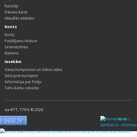
Ražotāji
Dāvanu karte
Aktuālās atlaides
Konts
Konts
Pasūtījumu vēsture
Grāmatzīmes
Biļetens
Iesakām
Gaisa kompresori un ūdens sūkņi
Siets pret kurmjiem
Informācija par Poliju
Tatru kalnu ceļvedis
sia KITT, 779.lv © 2026
Pirms nop�rc,
Salidzini.lv - Interneta
veikali, Kuponi, OCTA