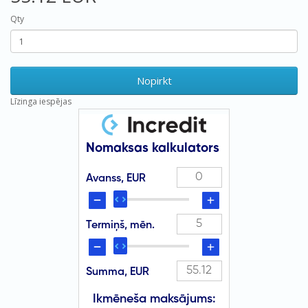
Qty
Nopirkt
Līzinga iespējas