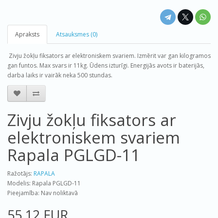
Apraksts
Atsauksmes (0)
Zivju žokļu fiksators ar elektroniskem svariem. Izmērit var gan kilogramos
gan funtos. Max svars ir 11kg. Ūdens izturīgi. Energijās avots ir baterijās,
darba laiks ir vairāk neka 500 stundas.
Zivju žokļu fiksators ar
elektroniskem svariem
Rapala PGLGD-11
Ražotājs:
RAPALA
Modelis: Rapala PGLGD-11
Pieejamība: Nav noliktavā
55.12 EUR