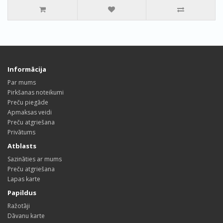
Informācija
Par mums
Pirkšanas noteikumi
Preču piegāde
Apmaksas veidi
Preču atgriešana
Privātums
Atblasts
Sazināties ar mums
Preču atgriešana
Lapas karte
Papildus
Ražotāji
Dāvanu karte