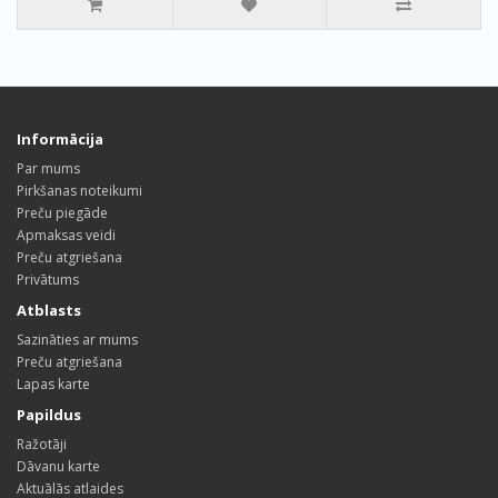
Informācija
Par mums
Pirkšanas noteikumi
Preču piegāde
Apmaksas veidi
Preču atgriešana
Privātums
Atblasts
Sazināties ar mums
Preču atgriešana
Lapas karte
Papildus
Ražotāji
Dāvanu karte
Aktuālās atlaides