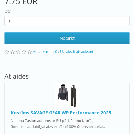
7.75 EUR
Qty
Nopirkt
Atsauksmes: 0
/
Uzrakstīt atsauksmi
Atlaides
Kostīms SAVAGE GEAR WP Performance 2025
Neilona Taslon audums ar PU pārklājumu izturīgai
ūdensnecaurlaidīgai aizsardzībai100% ūdensnecaurlai..