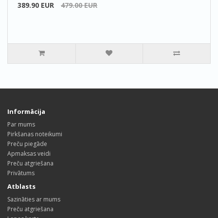
389.90 EUR
479.00 EUR
Informācija
Par mums
Pirkšanas noteikumi
Preču piegāde
Apmaksas veidi
Preču atgriešana
Privātums
Atblasts
Sazināties ar mums
Preču atgriešana