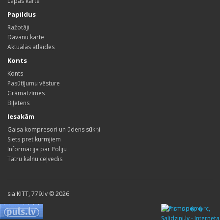
Lapas karte
Papildus
Ražotāji
Dāvanu karte
Aktuālās atlaides
Konts
Konts
Pasūtījumu vēsture
Grāmatzīmes
Biļetens
Iesakām
Gaisa kompresori un ūdens sūkņi
Siets pret kurmjiem
Informācija par Poliju
Tatru kalnu ceļvedis
sia KITT, 779.lv © 2026
Pirms nop�rc,
Salidzini.lv - Interneta