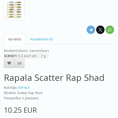
Apraksts
Atsauksmes (0)
Modele
Dziļums
Garums
Svars
SCRS07
1.5-2.4 m
7 cm
7 g
Rapala Scatter Rap Shad
Ražotājs:
RAPALA
Modelis: Scatter Rap Shad
Pieejamība: Ir pieejams
10.25 EUR