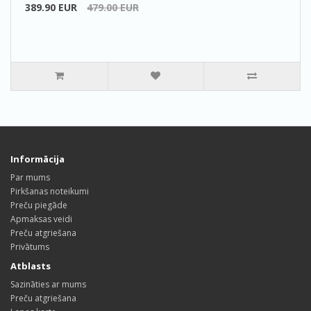
389.90 EUR
479.00 EUR
Informācija
Par mums
Pirkšanas noteikumi
Preču piegāde
Apmaksas veidi
Preču atgriešana
Privātums
Atblasts
Sazināties ar mums
Preču atgriešana