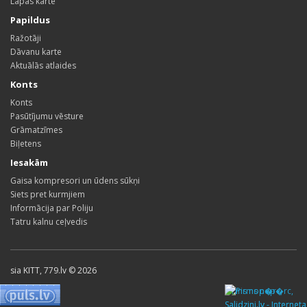
Lapas karte
Papildus
Ražotāji
Dāvanu karte
Aktuālās atlaides
Konts
Konts
Pasūtījumu vēsture
Grāmatzīmes
Biļetens
Iesakām
Gaisa kompresori un ūdens sūkņi
Siets pret kurmjiem
Informācija par Poliju
Tatru kalnu ceļvedis
sia KITT, 779.lv © 2026
Pirms nop�rc,
Salidzini.lv - Interneta