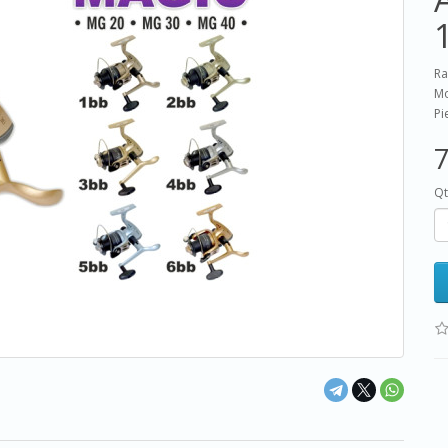
Ra
Mo
Pi
7
Qt