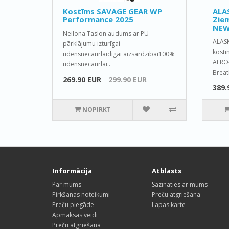
Kostīms SAVAGE GEAR WP
ALA
Performance 2025
Ziem
NEW
Neilona Taslon audums ar PU
ALAS
pārklājumu izturīgai
kostī
ūdensnecaurlaidīgai aizsardzībai100%
AERO-
ūdensnecaurlai..
Breat
269.90 EUR
299.90 EUR
389.
NOPIRKT
Informācija
Atblasts
Par mums
Sazināties ar mums
Pirkšanas noteikumi
Preču atgriešana
Preču piegāde
Lapas karte
Apmaksas veidi
Preču atgriešana