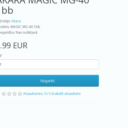
1bb
žotājs:
Akara
delis: MAGIC MG-40 1bb
eejamība: Nav noliktavā
.99 EUR
y
Nopirkt
Atsauksmes: 0
/
Uzrakstīt atsauksmi