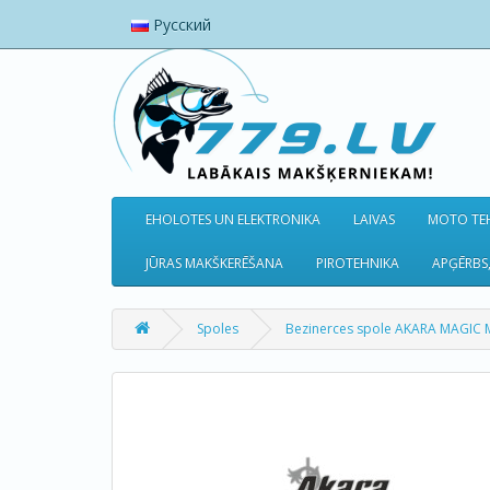
Русский
EHOLOTES UN ELEKTRONIKA
LAIVAS
MOTO TEH
JŪRAS MAKŠKERĒŠANA
PIROTEHNIKA
APĢĒRBS,
Spoles
Bezinerces spole AKARA MAGIC 