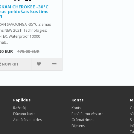
SKAN CHEROKEE -30°C
as peldošais kostīms
!
KAN SAVOONGA -35°C Ziemas
ms NEW 2021! Technologies:
TEX, Waterproof 10000
hab..
90 EUR
479.00 EUR
NOPIRKT
Papildus
Konts
I
Ražotāji
Konts
Ga
Dāvanu karte
Pasūtījumu vēsture
sū
Aktuālās atlaides
Grāmatzīmes
Si
Biļetens
In
Ta