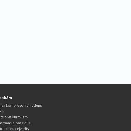
esakām
isa kompresori un ūdens
kņi
ets pret kurmjiem
formācija par Poliju
tru kalnu ceļvedis