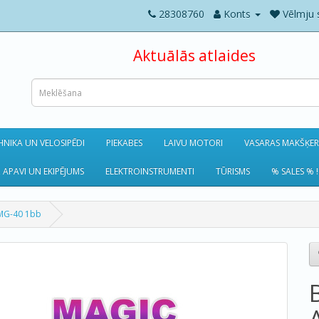
28308760
Konts
Vēlmju 
Aktuālās atlaides
NIKA UN VELOSIPĒDI
PIEKABES
LAIVU MOTORI
VASARAS MAKŠĶE
 APAVI UN EKIPĒJUMS
ELEKTROINSTRUMENTI
TŪRISMS
% SALES % !
MG-40 1bb