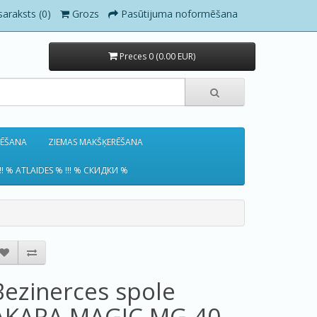
saraksts (0)
Grozs
Pasūtijuma noformēšana
Preces 0 (0.00 EUR)
RĒŠANA
ZIEMAS MAKŠĶERĒŠANA
!! % ATLAIDES % !!! % СКИДКИ %
Bezinerces spole
AKARA MAGIC MG-40